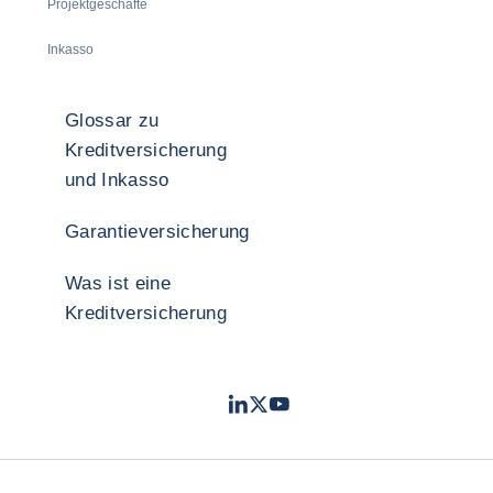
Projektgeschäfte
Inkasso
Glossar zu
Kreditversicherung
und Inkasso
Garantieversicherung
Was ist eine
Kreditversicherung
LinkedIn
Twitter
YouTube
- Coface
- Coface
- Coface