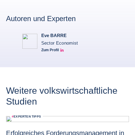
Autoren und Experten
Eve BARRE
Sector Economist
Zum Profil
Eve barré linkedin
Weitere volkswirtschaftliche
Studien
#
EXPERTEN TIPPS
Erfolgreiches Forderungsmanagement in