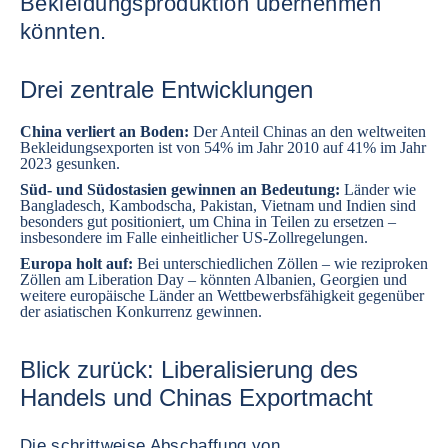
Bekleidungsproduktion übernehmen
könnten.
Drei zentrale Entwicklungen
China
verliert an Boden:
Der Anteil Chinas an den weltweiten
Bekleidungsexporten ist von 54% im Jahr 2010 auf 41% im Jahr
2023 gesunken.
Süd- und Südostasien gewinnen an Bedeutung:
Länder wie
Bangladesch
,
Kambodscha
,
Pakistan
,
Vietnam
und
Indien
sind
besonders gut positioniert, um China in Teilen zu ersetzen –
insbesondere im Falle einheitlicher US-Zollregelungen.
Europa holt auf:
Bei unterschiedlichen Zöllen – wie reziproken
Zöllen am Liberation Day – könnten
Albanien
,
Georgien
und
weitere europäische Länder an Wettbewerbsfähigkeit gegenüber
der asiatischen Konkurrenz gewinnen.
Blick zurück: Liberalisierung des
Handels und Chinas Exportmacht
Die schrittweise Abschaffung von