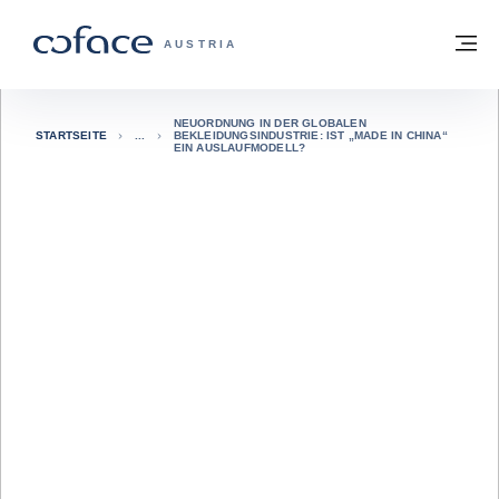
Weiter zum Inhalt
Zurück zur Startseite
M
COFACE FOR TRADE - WEBSEITE DER 
AUSTRIA
NEUORDNUNG IN DER GLOBALEN
STARTSEITE
BEKLEIDUNGSINDUSTRIE: IST „MADE IN CHINA“
EIN AUSLAUFMODELL?