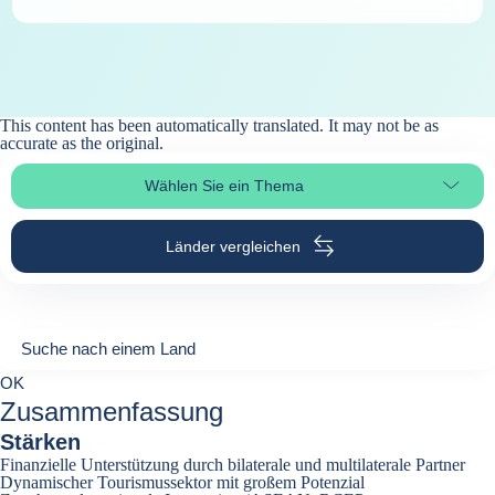
This content has been automatically translated. It may not be as
accurate as the
original
.
Wählen Sie ein Thema
Seitenabschnitt auswählen
Länder vergleichen
Suche nach einem Land
Suche nach einem Land
0
OK
suggestions
Zusammenfassung
Stärken
Finanzielle Unterstützung durch bilaterale und multilaterale Partner
Dynamischer Tourismussektor mit großem Potenzial