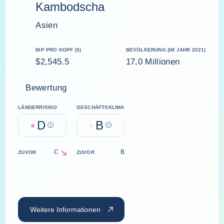
Kambodscha
Asien
BIP PRO KOPF ($)
BEVÖLKERUNG (IM JAHR 2021)
$2,545.5
17,0 Millionen
Bewertung
LÄNDERRISIKO
GESCHÄFTSKLIMA
D
B
Help
Help
C
B
ZUVOR
ZUVOR
decrease
Weitere Informationen