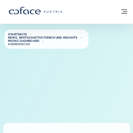
Weiter zum Inhalt
Zurück zur Startseite
M
COFACE FOR TRADE - WEBSEITE DER 
AUSTRIA
STARTSEITE
NEWS, WIRTSCHAFTSSTUDIEN UND INSIGHTS
RISIKO DASHBOARD
KAMBODSCHA