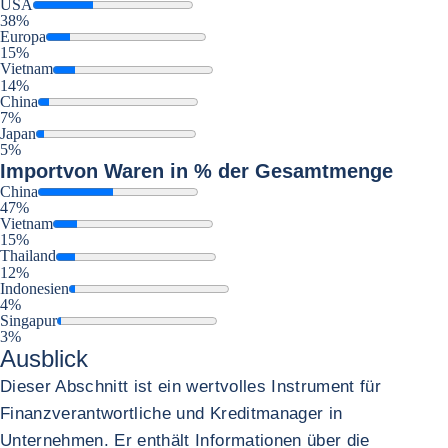
USA
38%
Europa
15%
Vietnam
14%
China
7%
Japan
5%
Import
von Waren in % der Gesamtmenge
China
47%
Vietnam
15%
Thailand
12%
Indonesien
4%
Singapur
3%
Ausblick
Dieser Abschnitt ist ein wertvolles Instrument für
Finanzverantwortliche und Kreditmanager in
Unternehmen. Er enthält Informationen über die