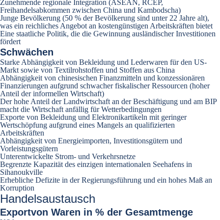
Zunehmende regionale Integration (ASEAN, RCEP,
Freihandelsabkommen zwischen China und Kambodscha)
Junge Bevölkerung (50 % der Bevölkerung sind unter 22 Jahre alt),
was ein reichliches Angebot an kostengünstigen Arbeitskräften bietet
Eine staatliche Politik, die die Gewinnung ausländischer Investitionen
fördert
Schwächen
Starke Abhängigkeit von Bekleidung und Lederwaren für den US-
Markt sowie von Textilrohstoffen und Stoffen aus China
Abhängigkeit von chinesischen Finanzmitteln und konzessionären
Finanzierungen aufgrund schwacher fiskalischer Ressourcen (hoher
Anteil der informellen Wirtschaft)
Der hohe Anteil der Landwirtschaft an der Beschäftigung und am BIP
macht die Wirtschaft anfällig für Wetterbedingungen
Exporte von Bekleidung und Elektronikartikeln mit geringer
Wertschöpfung aufgrund eines Mangels an qualifizierten
Arbeitskräften
Abhängigkeit von Energieimporten, Investitionsgütern und
Vorleistungsgütern
Unterentwickelte Strom- und Verkehrsnetze
Begrenzte Kapazität des einzigen internationalen Seehafens in
Sihanoukville
Erhebliche Defizite in der Regierungsführung und ein hohes Maß an
Korruption
Handelsaustausch
Export
von Waren in % der Gesamtmenge