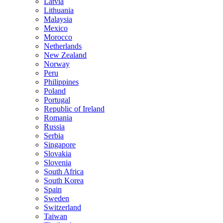
Latvia
Lithuania
Malaysia
Mexico
Morocco
Netherlands
New Zealand
Norway
Peru
Philippines
Poland
Portugal
Republic of Ireland
Romania
Russia
Serbia
Singapore
Slovakia
Slovenia
South Africa
South Korea
Spain
Sweden
Switzerland
Taiwan