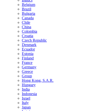
Baltics
Belgium
Brazil
Bulgaria
Canada
Chile
China
Colombia
Croatia
Czech Republic
Denmark
Ecuador
Estonia
Finland
France
Germany
Greece
Group
Hong Kong, S.A.R.
Hungary
India
Indonesia
Israel
Italy
Japan