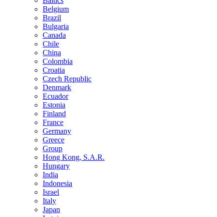
Baltics
Belgium
Brazil
Bulgaria
Canada
Chile
China
Colombia
Croatia
Czech Republic
Denmark
Ecuador
Estonia
Finland
France
Germany
Greece
Group
Hong Kong, S.A.R.
Hungary
India
Indonesia
Israel
Italy
Japan