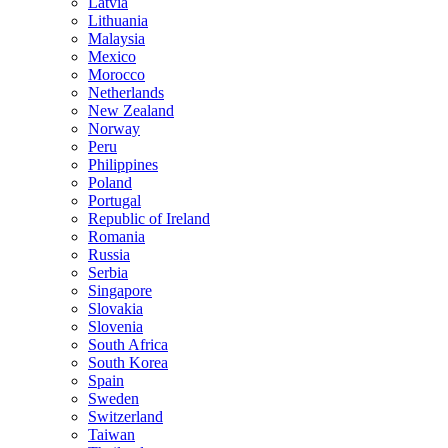
Latvia
Lithuania
Malaysia
Mexico
Morocco
Netherlands
New Zealand
Norway
Peru
Philippines
Poland
Portugal
Republic of Ireland
Romania
Russia
Serbia
Singapore
Slovakia
Slovenia
South Africa
South Korea
Spain
Sweden
Switzerland
Taiwan