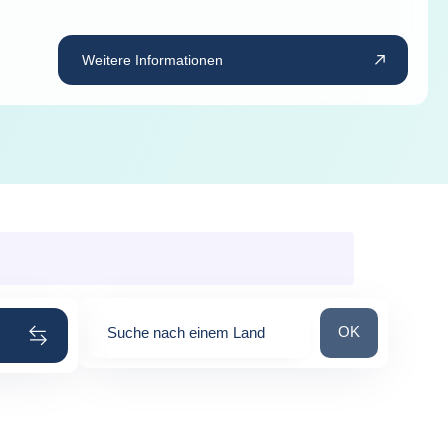
Weitere Informationen
Suche nach ein
OK
Suche nach einem Land
0
suggestions