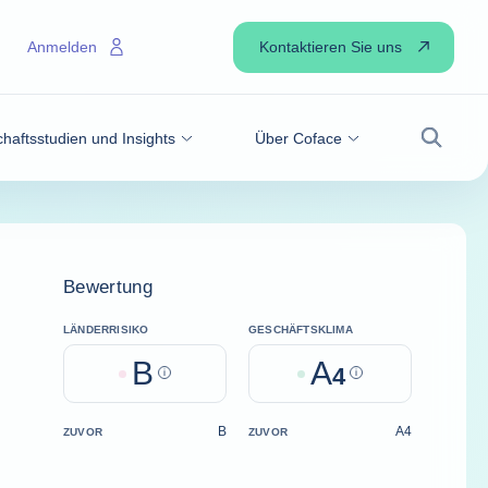
Kontaktieren Sie uns
Anmelden
haftsstudien und Insights
Über Coface
Suche
Bewertung
LÄNDERRISIKO
GESCHÄFTSKLIMA
B
A
Help
4
Help
B
A4
ZUVOR
ZUVOR