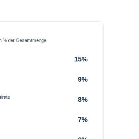
in % der Gesamtmenge
15%
9%
irate
8%
7%