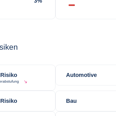
3%
siken
Risiko
Automotive
erabstufung
Risiko
Bau