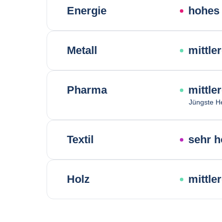
Energie
hohes 
Metall
mittle
Pharma
mittle
Jüngste H
Textil
sehr h
Holz
mittle