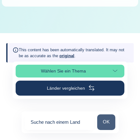
This content has been automatically translated. It may not
be as accurate as the
original
.
Wählen Sie ein Thema
Seitenabschnitt auswählen
Länder vergleichen
Suche nach einem
OK
Suche nach einem Land
0
suggestions