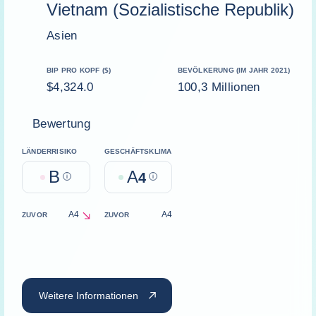
Vietnam (Sozialistische Republik)
Asien
BIP PRO KOPF ($)
BEVÖLKERUNG (IM JAHR 2021)
$4,324.0
100,3 Millionen
Bewertung
LÄNDERRISIKO
GESCHÄFTSKLIMA
B
A
Help
4
Help
A4
A4
ZUVOR
ZUVOR
decrease
Weitere Informationen