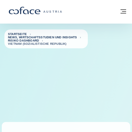
Weiter zum Inhalt
Zurück zur Startseite
M
COFACE FOR TRADE - WEBSEITE DER 
AUSTRIA
STARTSEITE
NEWS, WIRTSCHAFTSSTUDIEN UND INSIGHTS
RISIKO DASHBOARD
VIETNAM (SOZIALISTISCHE REPUBLIK)