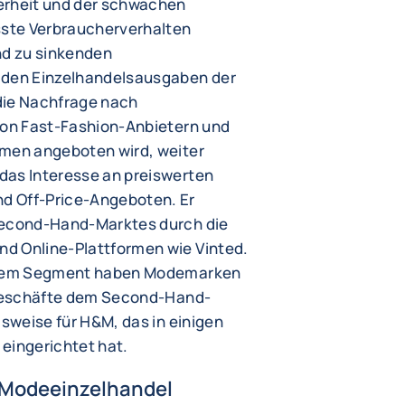
erheit und der schwachen
ste Verbraucherverhalten
nd zu sinkenden
 den Einzelhandelsausgaben der
die Nachfrage nach
 von Fast-Fashion-Anbietern und
rmen angeboten wird, weiter
das Interesse an preiswerten
d Off-Price-Angeboten. Er
Second-Hand-Marktes durch die
d Online-Plattformen wie Vinted.
iesem Segment haben Modemarken
r Geschäfte dem Second-Hand-
lsweise für H&M, das in einigen
eingerichtet hat.
 Modeeinzelhandel