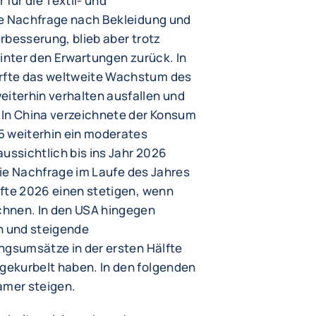
für die Textil- und
te Nachfrage nach Bekleidung und
erbesserung, blieb aber trotz
hinter den Erwartungen zurück. In
rfte das weltweite Wachstum des
iterhin verhalten ausfallen und
 In China verzeichnete der Konsum
5 weiterhin ein moderates
ussichtlich bis ins Jahr 2026
 die Nachfrage im Laufe des Jahres
rfte 2026 einen stetigen, wenn
chnen. In den USA hingegen
n und steigende
ngsumsätze in der ersten Hälfte
ekurbelt haben. In den folgenden
amer steigen.