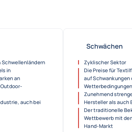
Schwächen
n Schwellenländern
Zyklischer Sektor
ls in
Die Preise für Texti
arken an
auf Schwankungen d
 Outdoor-
Wetterbedingunge
Zunehmend strenge 
ndustrie, auch bei
Hersteller als auch 
Der traditionelle B
Wettbewerb mit de
Hand-Markt