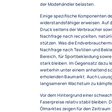
der Modehändler belasten.
Einige spezifische Komponenten der
widerstandsfähiger erweisen. Auf 
Druck seitens der Verbraucher sowi
Nachfrage nach recycelten, natürl
stützen. Was die Endverbrauchermär
Nachfrage nach Textilien und Bekl
Bereich, für Sportbekleidung sowie
stark bleiben. Im Gegensatz dazu le
weiterhin unter einem anhaltend s
erholenden Baumarkt. Auch Luxusgü
langsameren Wachstum zu kämpfe
Vor dem Hintergrund einer schwach
Faserpreise relativ stabil bleiben
Ölmarktes zeigen für den Zeitrau