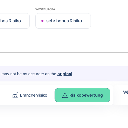
WESTEUROPA
hes Risiko
sehr hohes Risiko
It may not be as accurate as the
original
.
Wä
Branchenrisiko
Risikobewertung