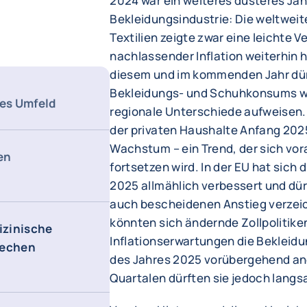
2024 war ein weiteres düsteres Jahr 
Bekleidungsindustrie: Die weltwei
Textilien zeigte zwar eine leichte V
nachlassender Inflation weiterhin 
diesem und im kommenden Jahr dü
Bekleidungs- und Schuhkonsums we
hes Umfeld
regionale Unterschiede aufweisen.
der privaten Haushalte Anfang 202
Wachstum – ein Trend, der sich vora
en
fortsetzen wird. In der EU hat sich
2025 allmählich verbessert und dü
auch bescheidenen Anstieg verzei
könnten sich ändernde Zollpolitike
izinische
Inflationserwartungen die Bekleidu
techen
des Jahres 2025 vorübergehend ang
Quartalen dürften sie jedoch langs