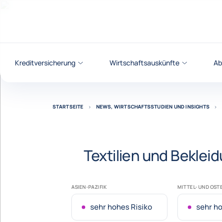
Weiter zum Inhalt
Kreditversicherung
Wirtschaftsauskünfte
Ab
STARTSEITE
NEWS, WIRTSCHAFTSSTUDIEN UND INSIGHTS
Textilien und Beklei
ASIEN-PAZIFIK
MITTEL- UND OS
sehr hohes Risiko
sehr ho