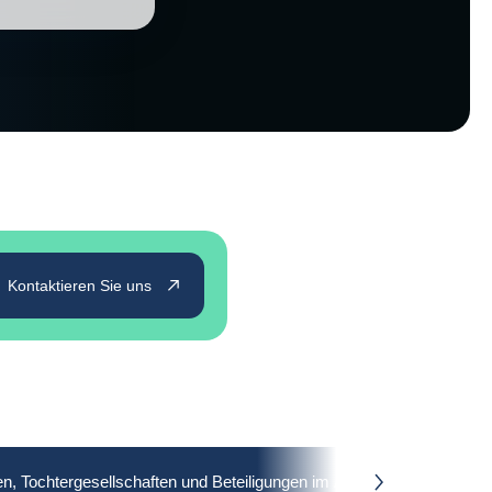
Kontaktieren Sie uns
n, Tochtergesellschaften und Beteiligungen im Ausland
Ges
button.next