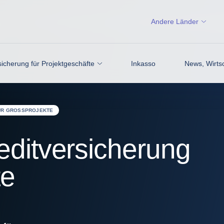
Andere Länder
icherung für Projektgeschäfte
Inkasso
News, Wirtsc
ÜR GROSSPROJEKTE
reditversicherung
te