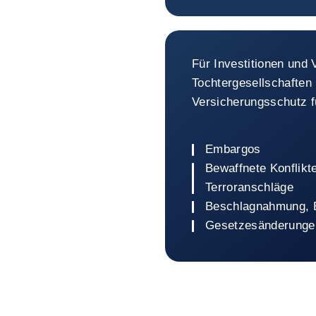
Investitione
Für Investitionen und
Tochtergesellschaften 
Versicherungsschutz f
Embargos
Bewaffnete Konflikt
Terroranschläge
Beschlagnahmung, E
Gesetzesänderunge
Zurück zu Investitionen, A