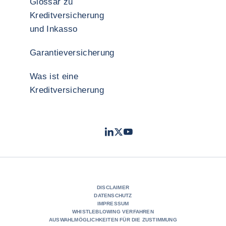
Glossar zu
Kreditversicherung
und Inkasso
Garantieversicherung
Was ist eine
Kreditversicherung
LinkedIn
Twitter
YouTube
- Coface
- Coface
- Coface
DISCLAIMER
DATENSCHUTZ
IMPRESSUM
WHISTLEBLOWING VERFAHREN
AUSWAHLMÖGLICHKEITEN FÜR DIE ZUSTIMMUNG