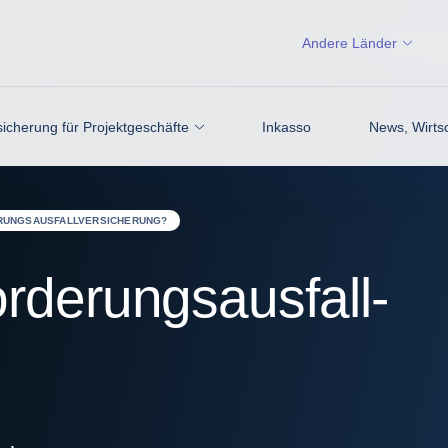
Andere Länder
icherung für Projektgeschäfte
Inkasso
News, Wirtsc
ERUNGSAUSFALLVERSICHERUNG?
orderungsausfall-