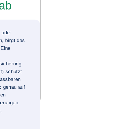
 ab
 oder
, birgt das
 Eine
sicherung
t) schützt
passbaren
z genau auf
gen
derungen,
,