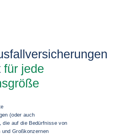
sfallversicherungen
t
für jede
nsgröße
te
gen (oder auch
 die auf die Bedürfnisse von
n und Großkonzernen