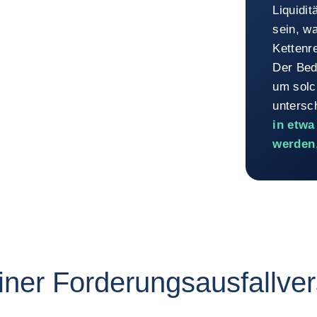
Liquidi
sein, wa
Kettenr
Der Bed
um solc
untersc
in etwa
werden
Zurück zu
einer Forderungsausfallve