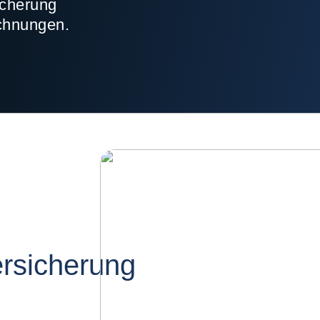
icherung
chnungen.
ersicherung