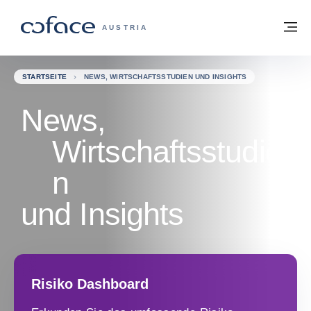
Weiter zum Inhalt
Zurück zur Startseite
M
COFACE FOR TRADE - WEBSEITE DER 
AUSTRIA
STARTSEITE
NEWS, WIRTSCHAFTSSTUDIEN UND INSIGHTS
News,
Wirtschaftsstudie
n
und Insights
Risiko Dashboard