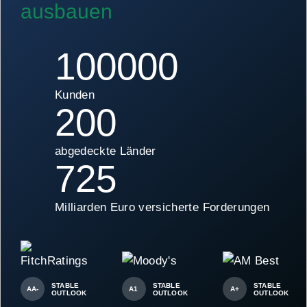
ausbauen
100000
Kunden
200
abgedeckte Länder
725
Milliarden Euro versicherte Forderungen
STABLE
STABLE
STABLE
AA-
A1
A+
OUTLOOK
OUTLOOK
OUTLOOK