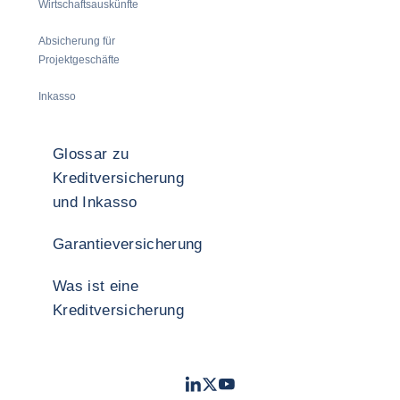
Wirtschaftsauskünfte
Absicherung für
Projektgeschäfte
Inkasso
Glossar zu
Kreditversicherung
und Inkasso
Garantieversicherung
Was ist eine
Kreditversicherung
LinkedIn
Twitter
YouTube
- Coface
- Coface
- Coface