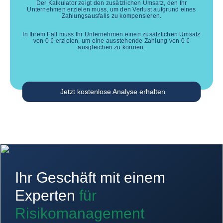
Der Kalkulator zeigt den zusätzlichen Umsatz, den Ihr
Unternehmen erzielen muss, um den Verlust aufgrund eines
Zahlungsausfalls zu kompensieren.
In Ihrem Fall muss Ihr Unternehmen einen zusätzlichen Umsatz
von
0
€
erzielen, um eine ausstehende Zahlung von
0
€
ausgleichen zu können.
Jetzt kostenlose Analyse erhalten
Ihr Geschäft mit einem
Experten
für
Risikomanagement