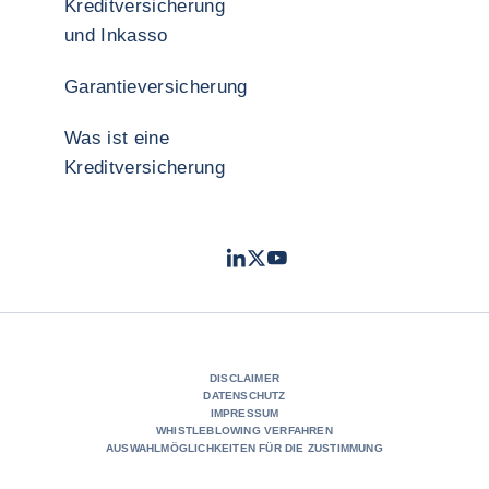
Kreditversicherung
und Inkasso
Garantieversicherung
Was ist eine
Kreditversicherung
LinkedIn
Twitter
YouTube
- Coface
- Coface
- Coface
DISCLAIMER
DATENSCHUTZ
IMPRESSUM
WHISTLEBLOWING VERFAHREN
AUSWAHLMÖGLICHKEITEN FÜR DIE ZUSTIMMUNG