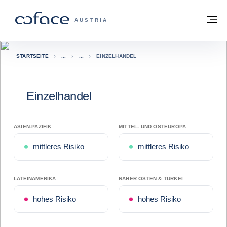
Weiter zum Inhalt
Zurück zur Startseite
M
COFACE FOR TRADE - WEBSEITE DER 
AUSTRIA
STARTSEITE
EINZELHANDEL
Einzelhandel
ASIEN-PAZIFIK
MITTEL- UND OSTEUROPA
mittleres Risiko
mittleres Risiko
LATEINAMERIKA
NAHER OSTEN & TÜRKEI
hohes Risiko
hohes Risiko