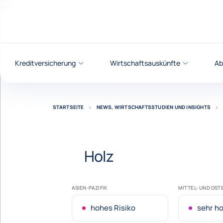
Weiter zum Inhalt
Kreditversicherung
Wirtschaftsauskünfte
Ab
STARTSEITE
NEWS, WIRTSCHAFTSSTUDIEN UND INSIGHTS
Holz
ASIEN-PAZIFIK
MITTEL- UND OS
hohes Risiko
sehr ho