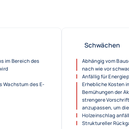
Schwächen
ms im Bereich des
Abhängig vom Bause
wird
nach wie vor schwac
Anfällig für Energ
as Wachstum des E-
Erhebliche Kosten
Bemühungen der Akt
strengere Vorschri
anzupassen, um die
Holzeinschlag anfäl
Struktureller Rück