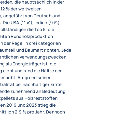
rden, die hauptsächlich in der
(12 % der weltweiten
, angeführt von Deutschland,
 Die USA (11 %), Indien (9 %),
ollständigen die Top 5, die
eiten Rundholzproduktion
n der Regel in drei Kategorien
 Baumteil und Baumart richten. Jede
esentlichen Verwendungszwecken,
g als Energieträger ist, die
dient und rund die Hälfte der
smacht. Aufgrund seiner
ralität bei nachhaltiger Ernte
ewende zunehmend an Bedeutung.
pellets aus Holzreststoffen
hen 2019 und 2023 stieg die
ittlich 2,9 % pro Jahr. Dennoch