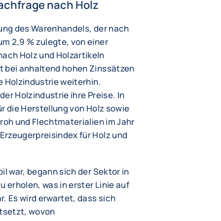
Nachfrage nach Holz
lung des Warenhandels, der nach
m 2,9 % zulegte, von einer
ach Holz und Holzartikeln
t bei anhaltend hohen Zinssätzen
 Holzindustrie weiterhin.
er Holzindustrie ihre Preise. In
r die Herstellung von Holz sowie
troh und Flechtmaterialien im Jahr
Erzeugerpreisindex für Holz und
il war, begann sich der Sektor in
 erholen, was in erster Linie auf
. Es wird erwartet, dass sich
rtsetzt, wovon