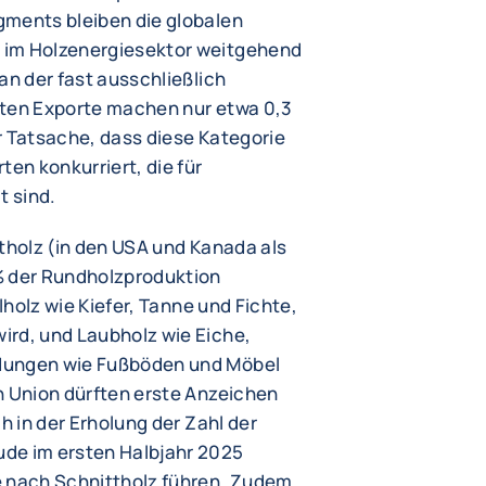
gments bleiben die globalen
 im Holzenergiesektor weitgehend
an der fast ausschließlich
iten Exporte machen nur etwa 0,3
r Tatsache, dass diese Kategorie
ten konkurriert, die für
 sind.
ttholz (in den USA und Kanada als
% der Rundholzproduktion
elholz wie Kiefer, Tanne und Fichte,
ird, und Laubholz wie Eiche,
dungen wie Fußböden und Möbel
n Union dürften erste Anzeichen
h in der Erholung der Zahl der
e im ersten Halbjahr 2025
e nach Schnittholz führen. Zudem