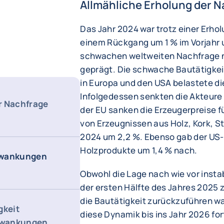
Allmähliche Erholung der 
Das Jahr 2024 war trotz einer Erho
einem Rückgang um 1 % im Vorjahr u
schwachen weltweiten Nachfrage n
geprägt. Die schwache Bautätigkei
in Europa und den USA belastete die
Infolgedessen senkten die Akteure d
r Nachfrage
der EU sanken die Erzeugerpreise fü
von Erzeugnissen aus Holz, Kork, S
2024 um 2,2 %. Ebenso gab der US-
Holzprodukte um 1,4 % nach.
hwankungen
Obwohl die Lage nach wie vor instab
der ersten Hälfte des Jahres 2025 zu
die Bautätigkeit zurückzuführen war
gkeit
diese Dynamik bis ins Jahr 2026 fo
hwankungen