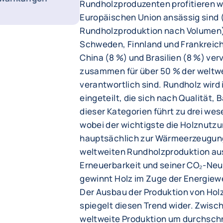
Rundholzproduzenten profitieren we
Europäischen Union ansässig sind 
Rundholzproduktion nach Volumen)
Schweden, Finnland und Frankreich.
China (8 %) und Brasilien (8 %) verv
zusammen für über 50 % der weltw
verantwortlich sind. Rundholz wird i
eingeteilt, die sich nach Qualität,
dieser Kategorien führt zu drei w
wobei der wichtigste die Holznutzun
hauptsächlich zur Wärmeerzeugung 
weltweiten Rundholzproduktion au
Erneuerbarkeit und seiner CO₂-Neut
gewinnt Holz im Zuge der Energi
Der Ausbau der Produktion von Holz
spiegelt diesen Trend wider. Zwisc
weltweite Produktion um durchschn