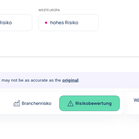
WESTEUROPA
Risiko
hohes Risiko
It may not be as accurate as the
original
.
Wä
Branchenrisiko
Risikobewertung