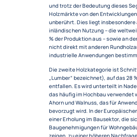
und trotz der Bedeutung dieses Se
Holzmärkte von den Entwicklungen
unberührt. Dies liegt insbesondere 
inländischen Nutzung – die weltwe
% der Produktion aus – sowie an de
nicht direkt mit anderen Rundholzar
industrielle Anwendungen bestimmt
Die zweite Holzkategorie ist Schni
„Lumber“ bezeichnet), auf das 28 
entfallen. Es wird unterteilt in Nad
das häufig im Hochbau verwendet w
Ahorn und Walnuss, das für Anwen
bevorzugt wird. In der Europäische
einer Erholung im Bausektor, die sic
Baugenehmigungen für Wohngebäud
zeigen, zu einer höheren Nachfrag