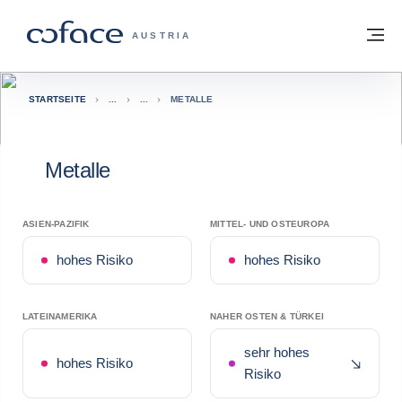
Weiter zum Inhalt
Zurück zur Startseite
M
COFACE FOR TRADE - WEBSEITE DER 
AUSTRIA
STARTSEITE
METALLE
Metalle
ASIEN-PAZIFIK
MITTEL- UND OSTEUROPA
hohes Risiko
hohes Risiko
LATEINAMERIKA
NAHER OSTEN & TÜRKEI
sehr hohes
Jüngst
hohes Risiko
Risiko