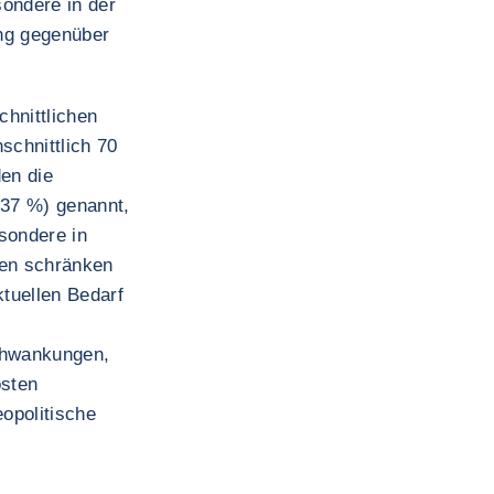
ondere in der
ng gegenüber
chnittlichen
schnittlich 70
den die
37 %) genannt,
sondere in
en schränken
ktuellen Bedarf
chwankungen,
osten
eopolitische