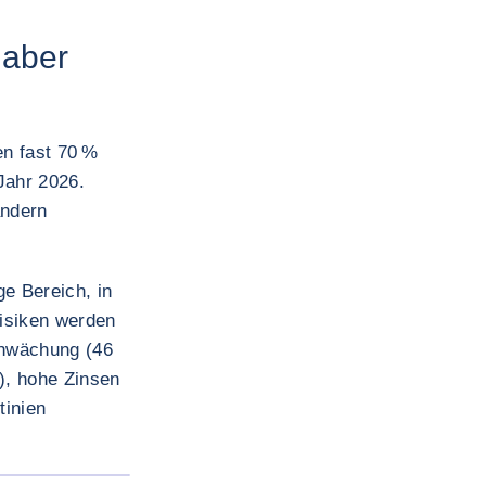
 aber
n fast 70 %
Jahr 2026.
ändern
ge Bereich, in
risiken werden
chwächung (46
), hohe Zinsen
inien
BILD VERGRÖSSERN