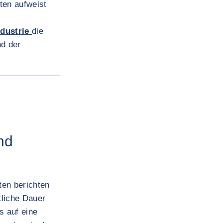
ten aufweist
dustrie
die
nd der
BILD VERGRÖSSERN
nd
ten berichten
tliche Dauer
s auf eine