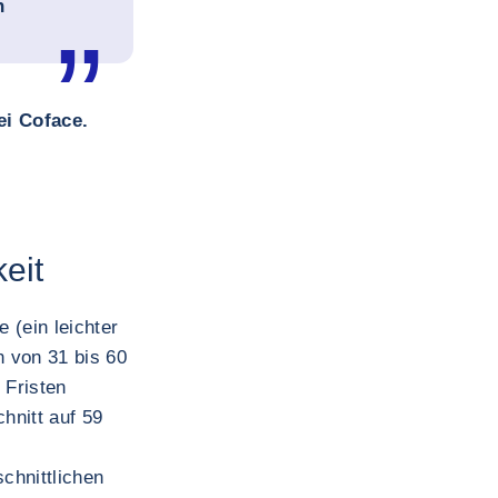
n
ei Coface.
eit
 (ein leichter
 von 31 bis 60
 Fristen
hnitt auf 59
chnittlichen