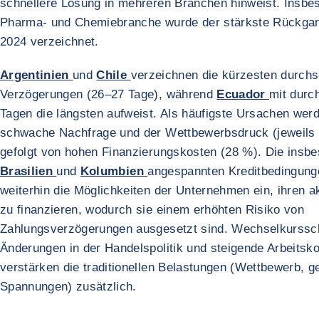
schnellere Lösung in mehreren Branchen hinweist. Insbes
Pharma- und Chemiebranche wurde der stärkste Rückga
2024 verzeichnet.
Argentinien
und
Chile
verzeichnen die kürzesten durchs
Verzögerungen (26–27 Tage), während
Ecuador
mit durch
Tagen die längsten aufweist. Als häufigste Ursachen wer
schwache Nachfrage und der Wettbewerbsdruck (jeweils 
gefolgt von hohen Finanzierungskosten (28 %). Die insbe
Brasilien
und
Kolumbien
angespannten Kreditbedingung
weiterhin die Möglichkeiten der Unternehmen ein, ihren a
zu finanzieren, wodurch sie einem erhöhten Risiko von
Zahlungsverzögerungen ausgesetzt sind. Wechselkurss
Änderungen in der Handelspolitik und steigende Arbeitsk
verstärken die traditionellen Belastungen (Wettbewerb, g
Spannungen) zusätzlich.