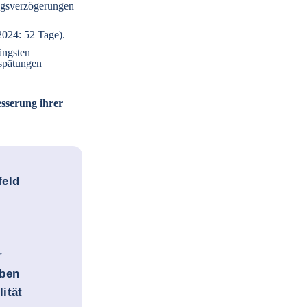
ngsverzögerungen
2024: 52 Tage).
längsten
rspätungen
sserung ihrer
feld
r
iben
ität