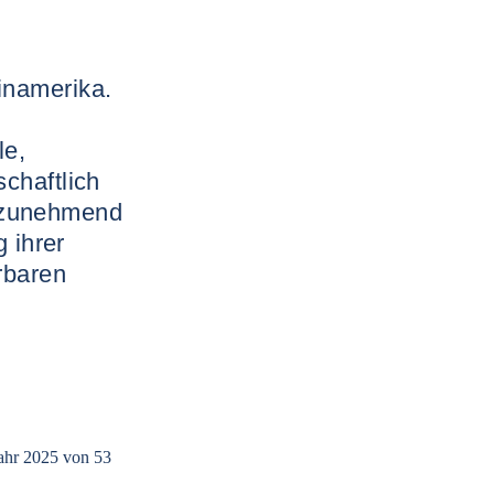
inamerika.
le,
chaftlich
 zunehmend
g ihrer
rbaren
Jahr 2025 von 53