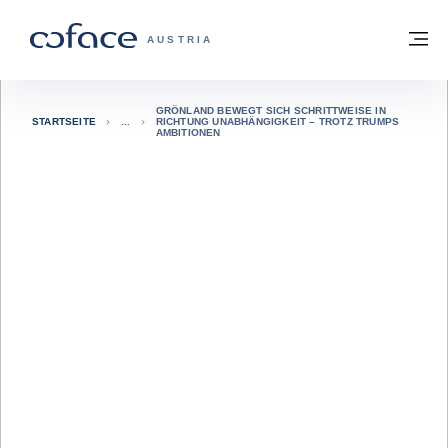
Weiter zum Inhalt
Zurück zur Startseite
M
COFACE FOR TRADE - WEBSEITE DER 
AUSTRIA
GRÖNLAND BEWEGT SICH SCHRITTWEISE IN
STARTSEITE
RICHTUNG UNABHÄNGIGKEIT – TROTZ TRUMPS
AMBITIONEN