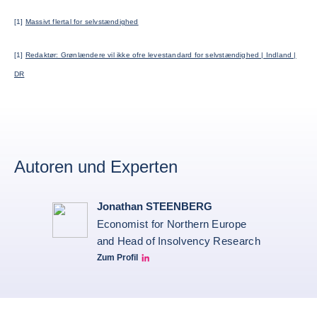
[1]
Massivt flertal for selvstændighed
[1]
Redaktør: Grønlændere vil ikke ofre levestandard for selvstændighed | Indland |
DR
Autoren und Experten
Jonathan STEENBERG
Economist for Northern Europe
and Head of Insolvency Research
Zum Profil
Jonathan Steenberg linkedin