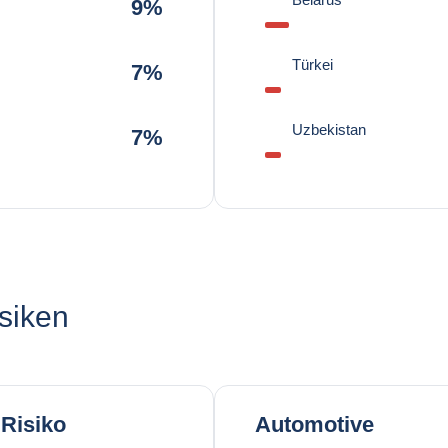
9%
Türkei
7%
Uzbekistan
7%
siken
Risiko
Automotive