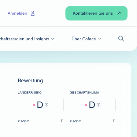
Kontaktieren Sie uns
Anmelden
haftsstudien und Insights
Über Coface
Suche
Bewertung
LÄNDERRISIKO
GESCHÄFTSKLIMA
D
D
Help
Help
D
D
ZUVOR
ZUVOR