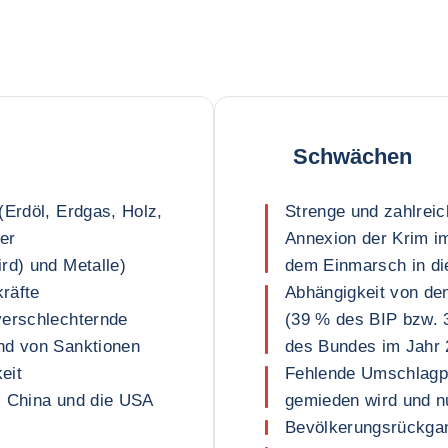
Schwächen
(Erdöl, Erdgas, Holz,
Strenge und zahlrei
er
Annexion der Krim i
rd) und Metalle)
dem Einmarsch in di
kräfte
Abhängigkeit von de
verschlechternde
(39 % des BIP bzw. 
nd von Sanktionen
des Bundes im Jahr 
eit
Fehlende Umschlagpl
, China und die USA
gemieden wird und n
Bevölkerungsrückgan