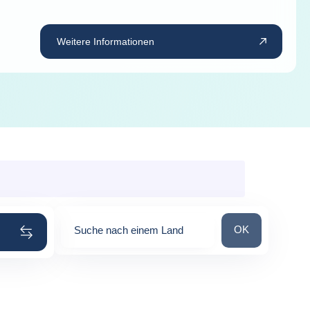
Weitere Informationen
Suche nach ein
OK
Suche nach einem Land
0
suggestions