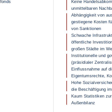
sfonds
Keine Handelsabkom
unmittelbaren Nachb
Abhängigkeit von au
gestiegene Kosten f
von Sanktionen
Schwache Infrastrukt
öffentliche Investit
großen Städte im W
Institutionelle und
(präsidialer Zentral
Einflussnahme auf di
Eigentumsrechte, Ko
Hohe Sozialversiche
die Beschäftigung im
Kaum Statistiken zur
Außenbilanz