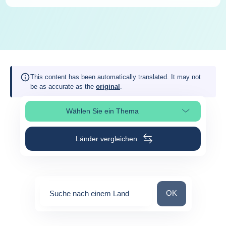
This content has been automatically translated. It may not
be as accurate as the
original
.
Wählen Sie ein Thema
Seitenabschnitt auswählen
Länder vergleichen
Suche nach einem
OK
Suche nach einem Land
0
suggestions