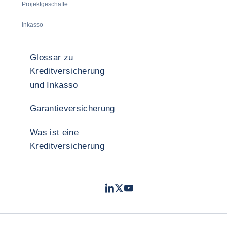
Projektgeschäfte
Inkasso
Glossar zu
Kreditversicherung
und Inkasso
Garantieversicherung
Was ist eine
Kreditversicherung
LinkedIn
Twitter
YouTube
- Coface
- Coface
- Coface