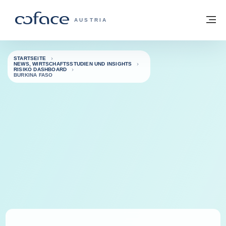
Weiter zum Inhalt
Zurück zur Startseite
M
COFACE FOR TRADE - WEBSEITE DER 
AUSTRIA
STARTSEITE
NEWS, WIRTSCHAFTSSTUDIEN UND INSIGHTS
RISIKO DASHBOARD
BURKINA FASO