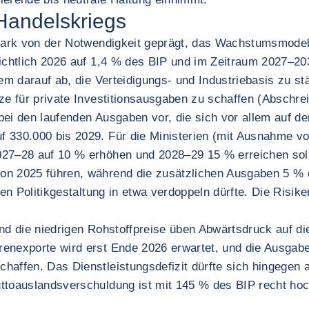
 Handelskriegs
 stark von der Notwendigkeit geprägt, das Wachstumsmod
sichtlich 2026 auf 1,4 % des BIP und im Zeitraum 2027–20
llem darauf ab, die Verteidigungs- und Industriebasis zu
ize für private Investitionsausgaben zu schaffen (Abschr
ei den laufenden Ausgaben vor, die sich vor allem auf de
 330.000 bis 2029. Für die Ministerien (mit Ausnahme vo
27–28 auf 10 % erhöhen und 2028–29 15 % erreichen solle
von 2025 führen, während die zusätzlichen Ausgaben 5 
gen Politikgestaltung in etwa verdoppeln dürfte. Die Risi
d die niedrigen Rohstoffpreise üben Abwärtsdruck auf die 
enexporte wird erst Ende 2026 erwartet, und die Ausgaben
haffen. Das Dienstleistungsdefizit dürfte sich hingegen 
ttoauslandsverschuldung ist mit 145 % des BIP recht hoch