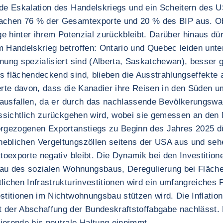
ende Eskalation des Handelskriegs und ein Scheitern de
machen 76 % der Gesamtexporte und 20 % des BIP aus. Ob
ge hinter ihrem Potenzial zurückbleibt. Darüber hinaus dü
 Handelskrieg betroffen: Ontario und Quebec leiden unter
nung spezialisiert sind (Alberta, Saskatchewan), besser 
s flächendeckend sind, blieben die Ausstrahlungseffekte 
ierte davon, dass die Kanadier ihre Reisen in den Süden
en ausfallen, da er durch das nachlassende Bevölkerungsw
aussichtlich zurückgehen wird, wobei sie gemessen an den
orgezogenen Exportanstiegs zu Beginn des Jahres 2025 dür
heblichen Vergeltungszöllen seitens der USA aus und se
ttoexporte negativ bleibt. Die Dynamik bei den Investiti
au des sozialen Wohnungsbaus, Deregulierung bei Fläc
lichen Infrastrukturinvestitionen wird ein umfangreiches
stitionen im Nichtwohnungsbau stützen wird. Die Inflation
 der Abschaffung der Bundeskraftstoffabgabe nachlässt. E
ierende bis neutrale Haltung einnimmt.