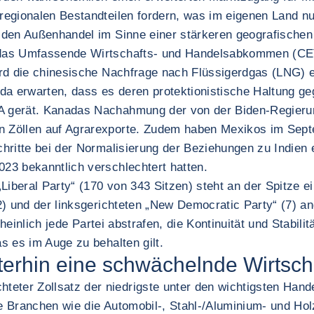
egionalen Bestandteilen fordern, was im eigenen Land nu
 den Außenhandel im Sinne einer stärkeren geografischen
das Umfassende Wirtschafts- und Handelsabkommen (CETA
rd die chinesische Nachfrage nach Flüssigerdgas (LNG) e
da erwarten, dass es deren protektionistische Haltung g
 gerät. Kanadas Nachahmung der von der Biden-Regierun
 Zöllen auf Agrarexporte. Zudem haben Mexikos im Septe
ritte bei der Normalisierung der Beziehungen zu Indien e
23 bekanntlich verschlechtert hatten.
iberal Party“ (170 von 343 Sitzen) steht an der Spitze ei
2) und der linksgerichteten „New Democratic Party“ (7) a
cheinlich jede Partei abstrafen, die Kontinuität und Stabi
s es im Auge zu behalten gilt.
terhin eine schwächelnde Wirtsch
ter Zollsatz der niedrigste unter den wichtigsten Hand
 Branchen wie die Automobil-, Stahl-/Aluminium- und Hol