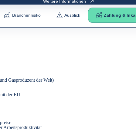
Weitere Informationen
e as the
original
.
Branchenrisiko
Ausblick
Zahlung & Ink
- und Gasproduzent der Welt)
it der EU
preise
 Arbeitsproduktivität