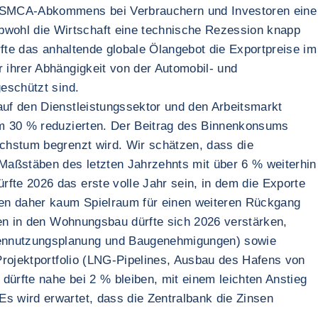
s USMCA-Abkommens bei Verbrauchern und Investoren eine
wohl die Wirtschaft eine technische Rezession knapp
rfte das anhaltende globale Ölangebot die Exportpreise im
 ihrer Abhängigkeit von der Automobil- und
geschützt sind.
auf den Dienstleistungssektor und den Arbeitsmarkt
 um 30 % reduzierten. Der Beitrag des Binnenkonsums
achstum begrenzt wird. Wir schätzen, dass die
 Maßstäben des letzten Jahrzehnts mit über 6 % weiterhin
fte 2026 das erste volle Jahr sein, in dem die Exporte
hen daher kaum Spielraum für einen weiteren Rückgang
onen in den Wohnungsbau dürfte sich 2026 verstärken,
hennutzungsplanung und Baugenehmigungen) sowie
 Projektportfolio (LNG-Pipelines, Ausbau des Hafens von
 dürfte nahe bei 2 % bleiben, mit einem leichten Anstieg
s wird erwartet, dass die Zentralbank die Zinsen