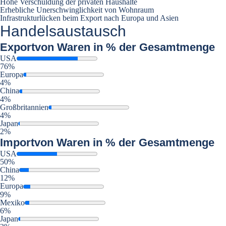
Hohe Verschuldung der privaten Haushalte
Erhebliche Unerschwinglichkeit von Wohnraum
Infrastrukturlücken beim Export nach Europa und Asien
Handelsaustausch
Export
von Waren in % der Gesamtmenge
USA
76%
Europa
4%
China
4%
Großbritannien
4%
Japan
2%
Import
von Waren in % der Gesamtmenge
USA
50%
China
12%
Europa
9%
Mexiko
6%
Japan