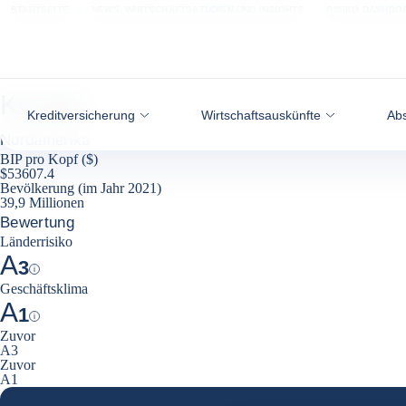
Weiter zum Inhalt
STARTSEITE
NEWS, WIRTSCHAFTSSTUDIEN UND INSIGHTS
RISIKO DASHBO
Kanada
Kreditversicherung
Wirtschaftsauskünfte
Abs
Nordamerika
BIP pro Kopf ($)
$53607.4
Bevölkerung (im Jahr 2021)
39,9 Millionen
Bewertung
Länderrisiko
A
3
Help
Geschäftsklima
A
1
Help
Zuvor
A3
Zuvor
A1