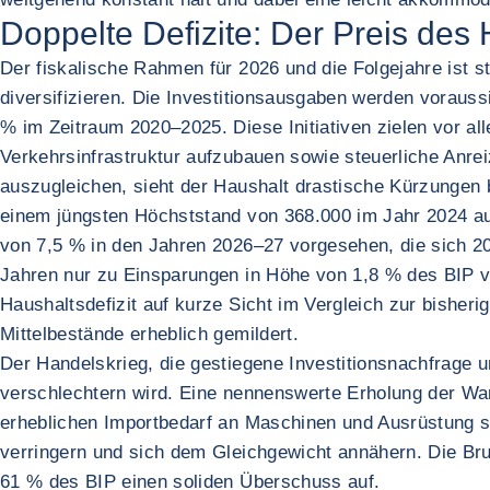
Doppelte Defizite: Der Preis des
Der fiskalische Rahmen für 2026 und die Folgejahre ist
diversifizieren. Die Investitionsausgaben werden voraus
% im Zeitraum 2020–2025. Diese Initiativen zielen vor a
Verkehrsinfrastruktur aufzubauen sowie steuerliche Anre
auszugleichen, sieht der Haushalt drastische Kürzungen b
einem jüngsten Höchststand von 368.000 im Jahr 2024 auf
von 7,5 % in den Jahren 2026–27 vorgesehen, die sich 20
Jahren nur zu Einsparungen in Höhe von 1,8 % des BIP 
Haushaltsdefizit auf kurze Sicht im Vergleich zur bisheri
Mittelbestände erheblich gemildert.
Der Handelskrieg, die gestiegene Investitionsnachfrage un
verschlechtern wird. Eine nennenswerte Erholung der War
erheblichen Importbedarf an Maschinen und Ausrüstung sc
verringern und sich dem Gleichgewicht annähern. Die Bru
61 % des BIP einen soliden Überschuss auf.