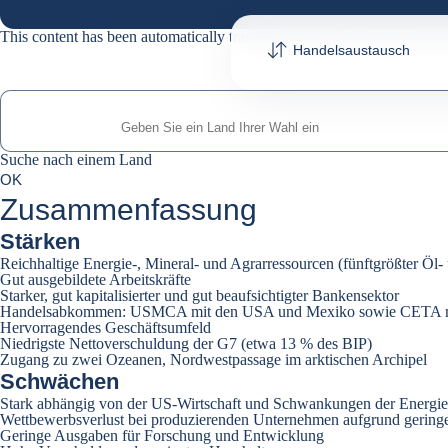
This content has been automatically translated. It may not be as accurat
Handelsaustausch
Suche nach einem Land
Suche nach einem Land
0
OK
suggestions
Zusammenfassung
Stärken
Reichhaltige Energie-, Mineral- und Agrarressourcen (fünftgrößter Öl
Gut ausgebildete Arbeitskräfte
Starker, gut kapitalisierter und gut beaufsichtigter Bankensektor
Handelsabkommen: USMCA mit den USA und Mexiko sowie CETA m
Hervorragendes Geschäftsumfeld
Niedrigste Nettoverschuldung der G7 (etwa 13 % des BIP)
Zugang zu zwei Ozeanen, Nordwestpassage im arktischen Archipel
Schwächen
Stark abhängig von der US-Wirtschaft und Schwankungen der Energie
Wettbewerbsverlust bei produzierenden Unternehmen aufgrund geringer
Geringe Ausgaben für Forschung und Entwicklung