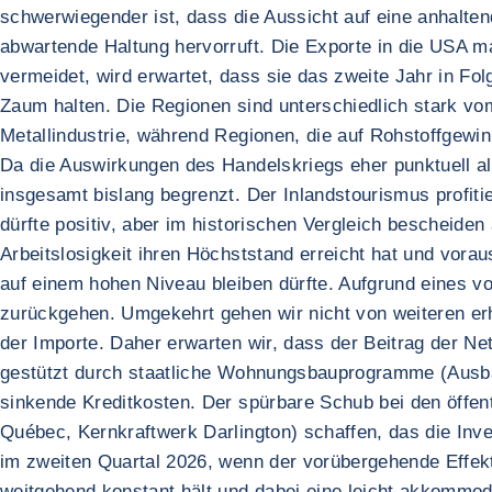
schwerwiegender ist, dass die Aussicht auf eine anhalt
abwartende Haltung hervorruft. Die Exporte in die USA 
vermeidet, wird erwartet, dass sie das zweite Jahr in Fol
Zaum halten. Die Regionen sind unterschiedlich stark vom
Metallindustrie, während Regionen, die auf Rohstoffgewin
Da die Auswirkungen des Handelskriegs eher punktuell al
insgesamt bislang begrenzt. Der Inlandstourismus profit
dürfte positiv, aber im historischen Vergleich bescheid
Arbeitslosigkeit ihren Höchststand erreicht hat und vor
auf einem hohen Niveau bleiben dürfte. Aufgrund eines v
zurückgehen. Umgekehrt gehen wir nicht von weiteren er
der Importe. Daher erwarten wir, dass der Beitrag der Ne
gestützt durch staatliche Wohnungsbauprogramme (Ausb
sinkende Kreditkosten. Der spürbare Schub bei den öffent
Québec, Kernkraftwerk Darlington) schaffen, das die Inve
im zweiten Quartal 2026, wenn der vorübergehende Effekt
weitgehend konstant hält und dabei eine leicht akkommod