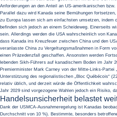
Anforderungen an den Anteil an US-amerikanischen bzw. r
Parallel dazu wird Kanada seine Bemühungen fortsetzen,
zu Europa lassen sich am einfachsten umsetzen, indem 
befinden sich jedoch an einem Scheideweg. Einerseits wi
sein. Allerdings werden die USA wahrscheinlich von Kana
dass Kanada ins Kreuzfeuer zwischen China und den USA
veranlasste China zu Vergeltungsmaßnahmen in Form von
einen Präzedenzfall geschaffen. Ansonsten werden Fortsch
lebenden Sikh-Führers auf kanadischem Boden im Jahr 20
Premierminister Mark Carney von der Mitte-Links-Partei „L
Unterstützung des regionalistischen „Bloc Québécois“ (2
relativ üblich, und derzeit würde die Öffentlichkeit wahrs
Jahr 2029 sind vorgezogene Wahlen jedoch ein Risiko, da
Handelsunsicherheit belastet wei
Dank der USMCA-Ausnahmeregelung ist Kanadas beobachte
Durchschnitt von 10 %). Bestimmte, besonders betroffene