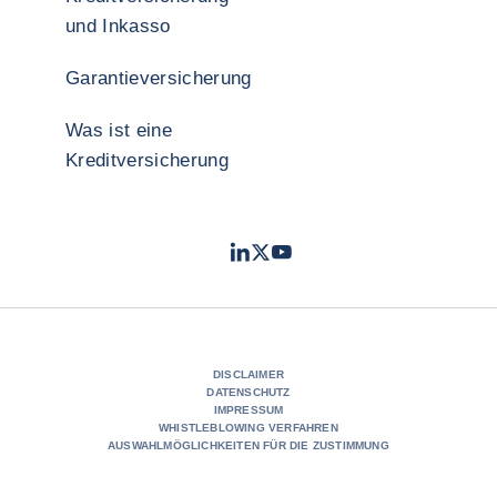
und Inkasso
Garantieversicherung
Was ist eine
Kreditversicherung
LinkedIn
Twitter
YouTube
- Coface
- Coface
- Coface
DISCLAIMER
DATENSCHUTZ
IMPRESSUM
WHISTLEBLOWING VERFAHREN
AUSWAHLMÖGLICHKEITEN FÜR DIE ZUSTIMMUNG