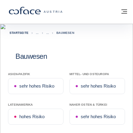
Weiter zum Inhalt
Zurück zur Startseite
M
COFACE FOR TRADE - WEBSEITE DER 
AUSTRIA
STARTSEITE
BAUWESEN
Bauwesen
ASIEN-PAZIFIK
MITTEL- UND OSTEUROPA
sehr hohes Risiko
sehr hohes Risiko
LATEINAMERIKA
NAHER OSTEN & TÜRKEI
hohes Risiko
sehr hohes Risiko