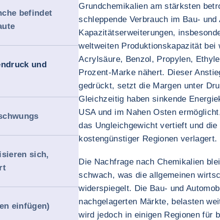
Grundchemikalien am stärksten betroff
nche befindet
schleppende Verbrauch im Bau- und 
aute
Kapazitätserweiterungen, insbesonde
weltweiten Produktionskapazität bei
Acrylsäure, Benzol, Propylen, Ethyle
endruck und
Prozent-Marke nähert. Dieser Anstie
gedrückt, setzt die Margen unter Dru
Gleichzeitig haben sinkende Energie
USA und im Nahen Osten ermöglicht,
bschwungs
das Ungleichgewicht vertieft und di
kostengünstiger Regionen verlagert.
sieren sich,
Die Nachfrage nach Chemikalien ble
rt
schwach, was die allgemeinen wirts
widerspiegelt. Die Bau- und Automob
nachgelagerten Märkte, belasten wei
ten einfügen)
wird jedoch in einigen Regionen für