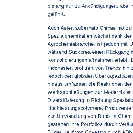
bislang nur zu Ankündigungen, aber
geführt.
Auch Asien außerhalb Chinas hat zu 
Spezialchemikalien wächst dank der
Agrochemiebranche, ist jedoch mit U
während Südkorea einen Rückgang d
Konsolidierungsmaßnahmen erlebt. D
Indonesien profitiert von Trends hin 
jedoch den globalen Überkapazitäten
hinaus umfassen die Reaktionen de
Werksschließungen zur Modernisieru
Diversifizierung in Richtung Spezial
Hochleistungspolymere. Produzenten
zur Umwandlung von Rohöl in Chemi
gestalten ihre Portfolios durch Ver
B. der Kauf von Covestro durch ADNO