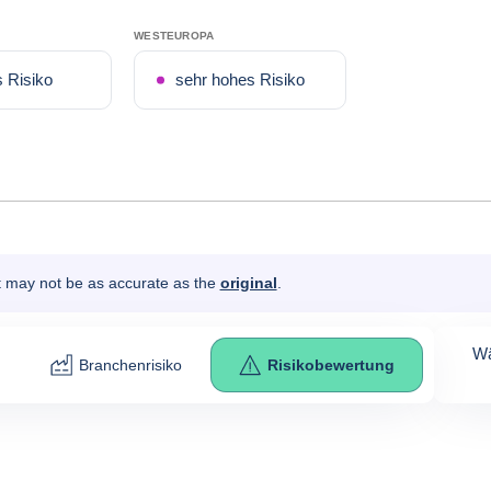
WESTEUROPA
s Risiko
sehr hohes Risiko
It may not be as accurate as the
original
.
Wä
Branchenrisiko
Risikobewertung