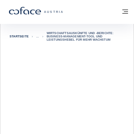
Weiter zum Inhalt
Zurück zur Startseite
M
COFACE FOR TRADE - WEBSEITE DER 
AUSTRIA
WIRTSCHAFTSAUSKÜNFTE UND -BERICHTE:
STARTSEITE
BUSINESS-MANAGEMENT-TOOL UND
LEISTUNGSHEBEL FÜR MEHR WACHSTUM