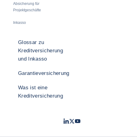
Absicherung für
Projektgeschäfte
Inkasso
Glossar zu
Kreditversicherung
und Inkasso
Garantieversicherung
Was ist eine
Kreditversicherung
LinkedIn
Twitter
YouTube
- Coface
- Coface
- Coface