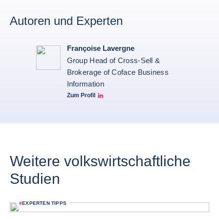
Autoren und Experten
Françoise Lavergne
Group Head of Cross-Sell &
Brokerage of Coface Business
Information
Zum Profil
Françoise Lavergne Linkedin
Weitere volkswirtschaftliche
Studien
#
EXPERTEN TIPPS