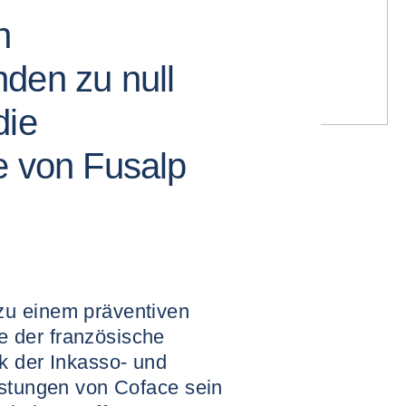
n
den zu null
die
e von Fusalp
u einem präventiven
 der französische
k der Inkasso- und
istungen von Coface sein