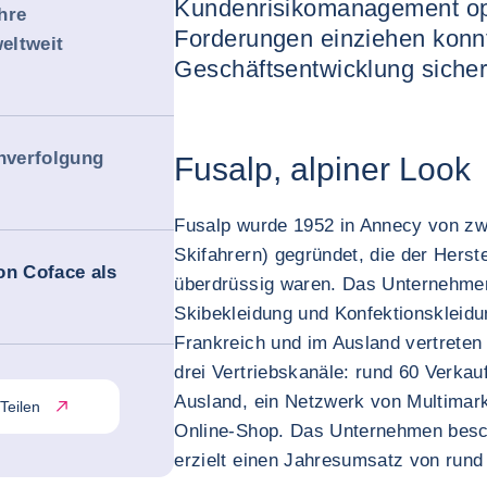
Kundenrisikomanagement opt
hre
Forderungen einziehen konn
eltweit
Geschäftsentwicklung sichers
hverfolgung
Fusalp, alpiner Look
Fusalp wurde 1952 in Annecy von zw
Skifahrern) gegründet, die der Hers
on Coface als
überdrüssig waren. Das Unternehmen 
Skibekleidung und Konfektionskleidung
Frankreich und im Ausland vertreten 
drei Vertriebskanäle: rund 60 Verkau
Ausland, ein Netzwerk von Multimar
Teilen
Online-Shop. Das Unternehmen beschä
erzielt einen Jahresumsatz von rund 