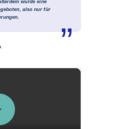
Außerdem wurde eine
geboten, also nur für
erungen
.
p
.