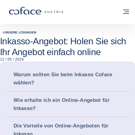
Weiter zum Inhalt
Zurück zur Startseite
M
COFACE FOR TRADE - WEBSEITE DER 
AUSTRIA
#
UNSERE LÖSUNGEN
Inkasso-Angebot: Holen Sie sich
Ihr Angebot einfach online
12 / 05 / 2026
Warum sollten Sie beim Inkasso Coface
wählen?
Wie erhalte ich ein Online-Angebot für
Inkasso?
Die Vorteile von Online-Angeboten für
Inkasso