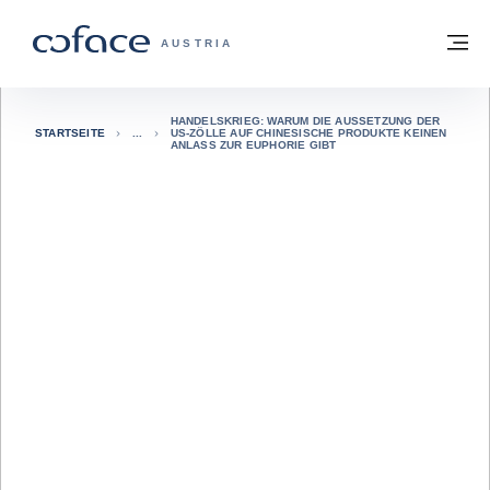
Weiter zum Inhalt
Zurück zur Startseite
M
COFACE FOR TRADE - WEBSEITE DER 
AUSTRIA
HANDELSKRIEG: WARUM DIE AUSSETZUNG DER
STARTSEITE
US-ZÖLLE AUF CHINESISCHE PRODUKTE KEINEN
ANLASS ZUR EUPHORIE GIBT