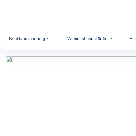
Weiter zum Inhalt
Kreditversicherung
Wirtschaftsauskünfte
Abs