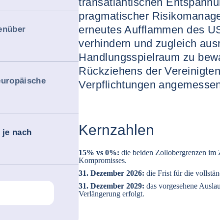
transatlantischen Entspannun
pragmatischer Risikomanagem
erneutes Aufflammen des US
enüber
verhindern und zugleich aus
Handlungsspielraum zu bewa
Rückziehens der Vereinigten
europäische
Verpflichtungen angemessen
Kernzahlen
 je nach
15% vs 0%:
die beiden Zollobergrenzen im 
Kompromisses.
31. Dezember 2026:
die Frist für die volls
31. Dezember 2029:
das vorgesehene Ausla
Verlängerung erfolgt.