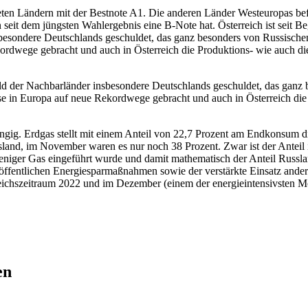
teten Ländern mit der Bestnote A1. Die anderen Länder Westeuropas b
 seit dem jüngsten Wahlergebnis eine B-Note hat. Österreich ist seit Be
esondere Deutschlands geschuldet, das ganz besonders von Russische
ordwege gebracht und auch in Österreich die Produktions- wie auch die
d der Nachbarländer insbesondere Deutschlands geschuldet, das ganz
ise in Europa auf neue Rekordwege gebracht und auch in Österreich die
ängig. Erdgas stellt mit einem Anteil von 22,7 Prozent am Endkonsum d
land, im November waren es nur noch 38 Prozent. Zwar ist der Anteil 
weniger Gas eingeführt wurde und damit mathematisch der Anteil Russ
 öffentlichen Energiesparmaßnahmen sowie der verstärkte Einsatz andere
ichszeitraum 2022 und im Dezember (einem der energieintensivsten Mo
en