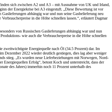
efinden sich zwischen A2 und A3 – mit Ausnahme von UK und Irland,
ginn der Energiekrise bei A3 eingestuft. „Diese Bewertung ist vor
n Gaslieferungen abhängig war und nun seine Gasbelieferung neu
 Verbraucherpreise in die Höhe schnellen lassen.“, erläutert Dagmar
 besonders von Russischen Gaslieferungen abhängig war und nun
 Produktions- wie auch die Verbraucherpreise in die Höhe schnellen
ie zweitwichtigste Energiequelle nach Öl (34.5 Prozent) dar. Im
im Dezember 2022 wieder deutlich gestiegen, dies lag aber weniger
lands stieg. „Es wurden neue Lieferbeziehungen mit Norwegen, Nord-
r Energiequellen Erfolg“, betont Koch und unterstreicht, dass der
nate des Jahres) immerhin noch 11 Prozent unterhalb des