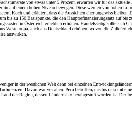
chstumsrate von etwas unter 5 Prozent, erwarten wir für das aktuelle 
iterhin auf einem hohen Niveau bewegen. Diese werden von hohen Lohnfo
etont Koch und erläutert, dass die Aussichten eher ungewiss bleiben. Di
 bis zu 150 Basispunkte, die den Hauptrefinanzierungssatz auf bis zu
gskosten in Österreich erheblich erhöhen. Handelsseitig sollte sich C
aus Westeuropa, auch aus Deutschland erhöhen, wovon die Zulieferindust
eise auswirken.
niger in der westlichen Welt denn bei einzelnen Entwicklungsländern 
urbulenzen. Davon war vor allem Peru betroffen, das bis dato mit eine
 Land der Region, dessen Länderrisiko herabgestuft worden ist. Der Ins