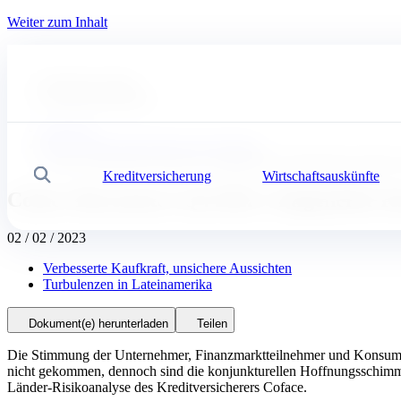
Weiter zum Inhalt
#
Experten Tipps
#
Wirtschaftsstudien
Startseite
News, Wirtschaftsstudien und Insights
Coface Barometer Q4 2022: Aufgehellte Konjunkturaussichten
Kreditversicherung
Wirtschaftsauskünfte
Suche
Coface Barometer Q4 2022: Aufgehellte K
02 / 02 / 2023
Verbesserte Kaufkraft, unsichere Aussichten
Turbulenzen in Lateinamerika
Dokument(e) herunterladen
Teilen
Die Stimmung der Unternehmer, Finanzmarktteilnehmer und Konsumente
nicht gekommen, dennoch sind die konjunkturellen Hoffnungsschimmer
Länder-Risikoanalyse des Kreditversicherers Coface.