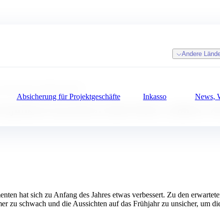
Andere Lände
 dank bisher mildem Winter
Absicherung für Projektgeschäfte
Inkasso
News, W
onjunkturaussichten dank bisher mildem W
n hat sich zu Anfang des Jahres etwas verbessert. Zu den erwarteten
 zu schwach und die Aussichten auf das Frühjahr zu unsicher, um die 