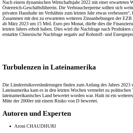
Nach einem dynamischen Wirtschaftsjahr 2022 mit einer erwarteten Wa
Österreich-Geschäftsführerin. Die Verbraucherpreise sollten sich we
privaten Haushalte im Verhältnis zum letzten Jahr etwas verbessern“, b
Zusammen mit den zu erwarteten weiteren Zinsanhebungen der EZB um
ab März 2023 um 15 Mrd. Euro pro Monat, dürfte dies die Finanzierun
letzten Jahres erholt haben. Dies wird die Nachfrage nach Produkten 
erstarkte Chinesische Nachfrage negativ auf Rohstoff- und Energiepr
Turbulenzen in Lateinamerika
Die Länderrisikoveränderungen finden zum Anfang des Jahres 2023 we
Lateinamerika kam es in den letzten Wochen vermehrt zu politischen T
lateinamerikanisches Land bewertet worden war. Haiti ist ein weiteres
Mitte der 2000er mit einem Risiko von D bewertet.
Autoren und Experten
Aroni CHAUDHURI