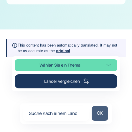
This content has been automatically translated. It may not
be as accurate as the
original
.
Wählen Sie ein Thema
Seitenabschnitt auswählen
Länder vergleichen
Suche nach eine
OK
Suche nach einem Land
0
suggestions