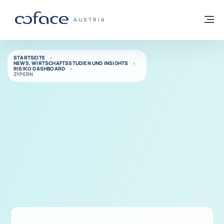
Weiter zum Inhalt
Zurück zur Startseite
M
COFACE FOR TRADE - WEBSEITE DER GR
AUSTRIA
STARTSEITE
NEWS, WIRTSCHAFTSSTUDIEN UND INSIGHTS
RISIKO DASHBOARD
ZYPERN