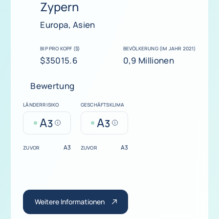
Zypern
Europa, Asien
BIP PRO KOPF ($)
BEVÖLKERUNG (IM JAHR 2021)
$35015.6
0,9 Millionen
Bewertung
LÄNDERRISIKO
GESCHÄFTSKLIMA
A
A
3
3
Help
Help
A3
A3
ZUVOR
ZUVOR
Weitere Informationen