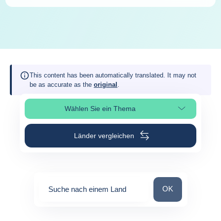
This content has been automatically translated. It may not
be as accurate as the
original
.
Wählen Sie ein Thema
Seitenabschnitt auswählen
Länder vergleichen
Suche nach einem
OK
Suche nach einem Land
0
suggestions