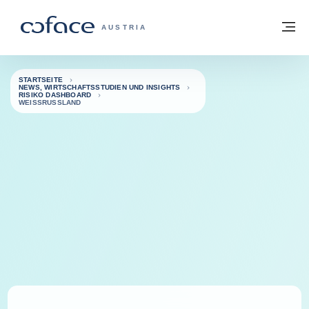
Weiter zum Inhalt
Zurück zur Startseite
M
COFACE FOR TRADE - WEBSEITE DER 
AUSTRIA
STARTSEITE
NEWS, WIRTSCHAFTSSTUDIEN UND INSIGHTS
RISIKO DASHBOARD
WEISSRUSSLAND