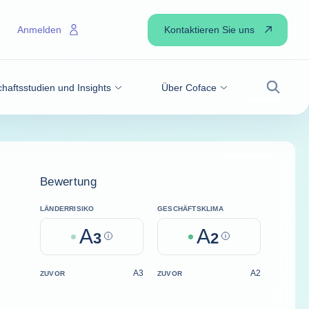
Kontaktieren Sie uns
Anmelden
haftsstudien und Insights
Über Coface
Suche
Bewertung
LÄNDERRISIKO
GESCHÄFTSKLIMA
A
A
3
Help
2
Help
A3
A2
ZUVOR
ZUVOR