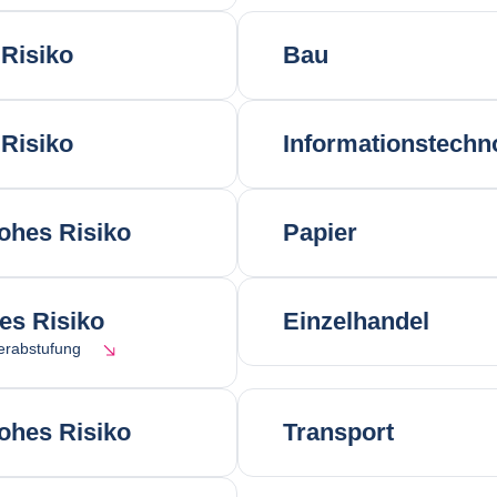
Risiko
Bau
Risiko
Informationstechn
ohes Risiko
Papier
res Risiko
Einzelhandel
erabstufung
ohes Risiko
Transport