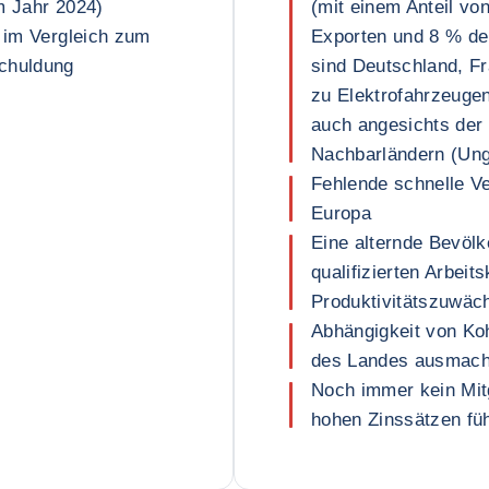
m Jahr 2024)
(mit einem Anteil v
e im Vergleich zum
Exporten und 8 % de
schuldung
sind Deutschland, F
zu Elektrofahrzeugen
auch angesichts der
Nachbarländern (Ung
Fehlende schnelle V
Europa
Eine alternde Bevöl
qualifizierten Arbeit
Produktivitätszuwäc
Abhängigkeit von Koh
des Landes ausmach
Noch immer kein Mitg
hohen Zinssätzen füh