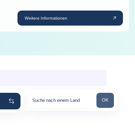
Weitere Informationen
Suche nach ein
OK
Suche nach einem Land
0
suggestions