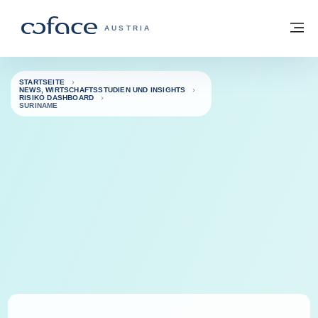
Weiter zum Inhalt
Zurück zur Startseite
M
COFACE FOR TRADE - WEBSEITE DER 
AUSTRIA
STARTSEITE
NEWS, WIRTSCHAFTSSTUDIEN UND INSIGHTS
RISIKO DASHBOARD
SURINAME