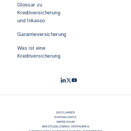
Glossar zu
Kreditversicherung
und Inkasso
Garantieversicherung
Was ist eine
Kreditversicherung
LinkedIn
Twitter
YouTube
- Coface
- Coface
- Coface
DISCLAIMER
DATENSCHUTZ
IMPRESSUM
WHISTLEBLOWING VERFAHREN