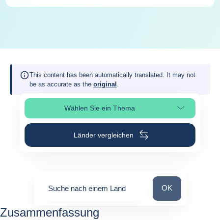
This content has been automatically translated. It may not
be as accurate as the
original
.
Wählen Sie ein Thema
Seitenabschnitt auswählen
Länder vergleichen
Suche nach einem
OK
Suche nach einem Land
0
suggestions
Zusammenfassung