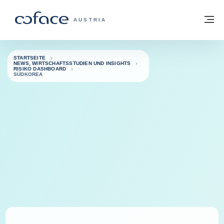
Weiter zum Inhalt
Zurück zur Startseite
M
COFACE FOR TRADE - WEBSEITE DER 
AUSTRIA
STARTSEITE
NEWS, WIRTSCHAFTSSTUDIEN UND INSIGHTS
RISIKO DASHBOARD
SÜDKOREA