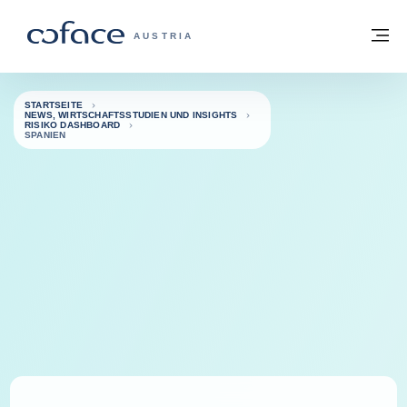
Weiter zum Inhalt
Zurück zur Startseite
M
COFACE FOR TRADE - WEBSEITE DER 
AUSTRIA
STARTSEITE
NEWS, WIRTSCHAFTSSTUDIEN UND INSIGHTS
RISIKO DASHBOARD
SPANIEN