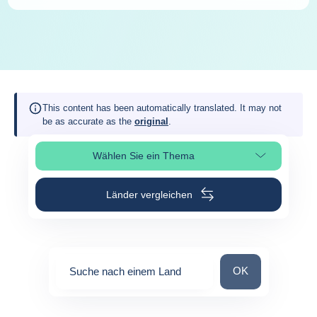
This content has been automatically translated. It may not
be as accurate as the
original
.
Wählen Sie ein Thema
Seitenabschnitt auswählen
Länder vergleichen
Suche nach einem
OK
Suche nach einem Land
0
suggestions