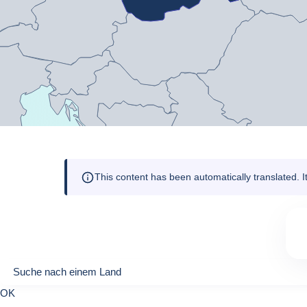
This content has been automatically translated. 
Suche nach einem Land
Suche nach einem Land
0
OK
suggestions