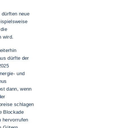
 dürften neue
ispielsweise
 die
 wird.
iterhin
us dürfte der
2025
nergie- und
mus
bst dann, wenn
der
preise schlagen
de Blockade
n hervorrufen
n Gütern