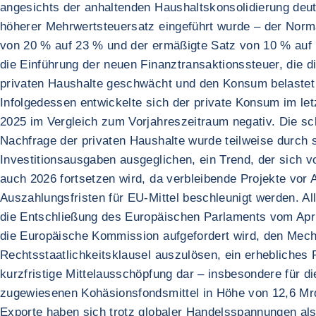
angesichts der anhaltenden Haushaltskonsolidierung deutl
höherer Mehrwertsteuersatz eingeführt wurde – der Norma
von 20 % auf 23 % und der ermäßigte Satz von 10 % auf
die Einführung der neuen Finanztransaktionssteuer, die di
privaten Haushalte geschwächt und den Konsum belastet 
Infolgedessen entwickelte sich der private Konsum im let
2025 im Vergleich zum Vorjahreszeitraum negativ. Die s
Nachfrage der privaten Haushalte wurde teilweise durch 
Investitionsausgaben ausgeglichen, ein Trend, der sich v
auch 2026 fortsetzen wird, da verbleibende Projekte vor 
Auszahlungsfristen für EU-Mittel beschleunigt werden. All
die Entschließung des Europäischen Parlaments vom April
die Europäische Kommission aufgefordert wird, den Mec
Rechtsstaatlichkeitsklausel auszulösen, ein erhebliches R
kurzfristige Mittelausschöpfung dar – insbesondere für di
zugewiesenen Kohäsionsfondsmittel in Höhe von 12,6 Mr
Exporte haben sich trotz globaler Handelsspannungen al