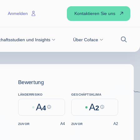
Kontaktieren Sie uns
Anmelden
haftsstudien und Insights
Über Coface
Suche
Bewertung
LÄNDERRISIKO
GESCHÄFTSKLIMA
A
A
4
Help
2
Help
A4
A2
ZUVOR
ZUVOR