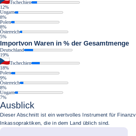
Tschechien
12%
Ungarn
8%
Polen
8%
Österreich
5%
Import
von Waren in % der Gesamtmenge
Deutschland
19%
Tschechien
18%
Polen
9%
Österreich
8%
Ungarn
7%
Ausblick
Dieser Abschnitt ist ein wertvolles Instrument für Finan
Inkassopraktiken, die in dem Land üblich sind.