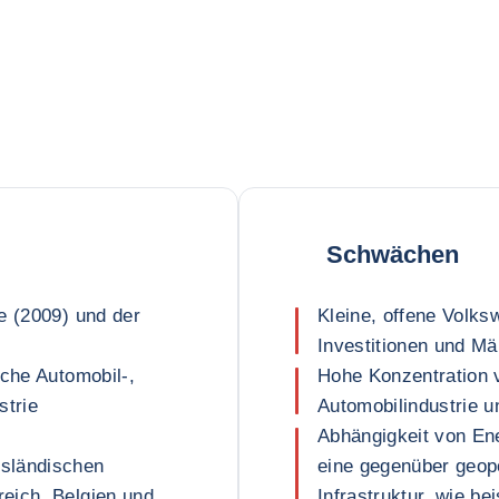
Schwächen
e (2009) und der
Kleine, offene Volks
Investitionen und Mä
sche Automobil-,
Hohe Konzentration v
strie
Automobilindustrie u
Abhängigkeit von En
sländischen
eine gegenüber geopo
eich, Belgien und
Infrastruktur, wie be