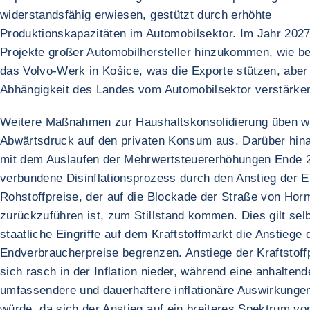
widerstandsfähig erwiesen, gestützt durch erhöhte
Produktionskapazitäten im Automobilsektor. Im Jahr 2027
Projekte großer Automobilhersteller hinzukommen, wie be
das Volvo-Werk in Košice, was die Exporte stützen, aber
Abhängigkeit des Landes vom Automobilsektor verstärken
Weitere Maßnahmen zur Haushaltskonsolidierung üben we
Abwärtsdruck auf den privaten Konsum aus. Darüber hina
mit dem Auslaufen der Mehrwertsteuererhöhungen Ende 
verbundene Disinflationsprozess durch den Anstieg der E
Rohstoffpreise, der auf die Blockade der Straße von Hor
zurückzuführen ist, zum Stillstand kommen. Dies gilt sel
staatliche Eingriffe auf dem Kraftstoffmarkt die Anstiege 
Endverbraucherpreise begrenzen. Anstiege der Kraftstoff
sich rasch in der Inflation nieder, während eine anhalten
umfassendere und dauerhaftere inflationäre Auswirkunge
würde, da sich der Anstieg auf ein breiteres Spektrum vo