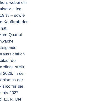
ich, wobei ein
lsatz stieg
 19 % – sowie
e Kaufkraft der
hat.
zten Quartal
chwache
steigende
oraussichtlich
Ablauf der
erdings stellt
 2026, in der
hanismus der
isiko für die
e bis 2027
d. EUR. Die
s