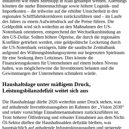
Initiativen wie einen Mietstopp in Riad gedämpft werden. Allerdings
könnten die starke Binnennachfrage sowie höhere Logistik- und
Importkosten – die teilweise auf die erhöhte Unsicherheit in den
regionalen Schifffahrtskorridoren zurückzuführen sind – im Laufe
des Jahres zu einem Aufwärtsdruck auf die Preise führen. Die
Geldpolitik wird sich weiterhin an den Maßnahmen der US-
Notenbank orientieren, entsprechend der Wechselkursbindung an
den US-Dollar. Sollten höhere Ölpreise, die durch die regionalen
Konflikte getrieben werden, eine geldpolitische Lockerung durch
die US-Notenbank verzögern, hätte die saudische Zentralbank
aufgrund des Währungsbindungssystems nur begrenzten Spielraum
für eine Senkung ihres Leitzinses. Dies könnte die
Finanzierungskosten für Unternehmen auf einem hohen Niveau
halten, was möglicherweise die Investitionen belasten und die
Gewinnmargen der Unternehmen schmälern würde.
Haushaltslage unter mäßigem Druck,
Leistungsbilanzdefizit weitet sich aus
Die Haushaltslage dürfte 2026 weiterhin unter Druck stehen, was
auf anhaltende Investitionsausgaben im Rahmen der „Vision 2030“
und relativ vorsichtige Einnahmenannahmen zurückzuführen ist.
Trotz höherer Ölförderung und robuster Einnahmen aus dem Nicht-
Öl-Sektor dürften die Haushaltssalden defizitär bleiben, was
hauptsächlich auf anhaltende Infrastrukturausgaben und steigende