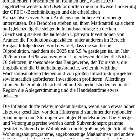
fortlaufenden Fortschritten im Rahmen der „Vision 2030“
angetrieben werden. Im Ölsektor dürften die schrittweise Lockerung
der OPEC+-Beschränkungen und die erheblichen
Kapazitätsreserven Saudi-Arabiens eine höhere Fördermenge
unterstützen. Die Behörden streben an, ihren Marktanteil zu sichern
und gleichzeitig die steigende Inlandsnachfrage zu decken.
Gleichzeitig stärken die laufenden Upstream-Investitionen von
Aramco die Produktionskapazitäten, unter anderem im Bereich
Erdgas. Infolgedessen wird erwartet, dass die saudische
Ölproduktion, nachdem sie 2025 um 5,5 % gestiegen ist, im Jahr
2026 um rund 6 % wachsen wird. Unterdessen dürften die Nicht-
Öl-Sektoren, insbesondere das Baugewerbe, der Tourismus, die
Logistik und die Unterhaltungsbranche, weiterhin wichtige
Wachstumsmotoren bleiben und von großen Infrastrukturprojekten
sowie staatlich geförderten Investitionen profitieren. Allerdings
könnten die erhöhte Unsicherheit und Sicherheitsbedenken in der
Region die Anlegerstimmung und die Handelsströme etwas
belasten.
Die Inflation dürfte relativ moderat bleiben, wenn auch etwas höher
als zuvor geschätzt, vor dem Hintergrund zunehmender regionaler
Spannungen und Störungen wichtiger Handelsrouten. Die Energie-
und Versorgungspreise werden durch Subventionsprogramme
gestützt, während die Wohnkosten durch groß angelegte öffentliche
Wohnungsbauprogramme, angebotsseitige Maßnahmen und andere