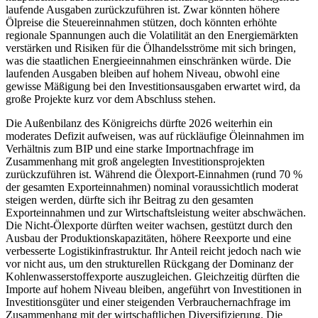
laufende Ausgaben zurückzuführen ist. Zwar könnten höhere
Ölpreise die Steuereinnahmen stützen, doch könnten erhöhte
regionale Spannungen auch die Volatilität an den Energiemärkten
verstärken und Risiken für die Ölhandelsströme mit sich bringen,
was die staatlichen Energieeinnahmen einschränken würde. Die
laufenden Ausgaben bleiben auf hohem Niveau, obwohl eine
gewisse Mäßigung bei den Investitionsausgaben erwartet wird, da
große Projekte kurz vor dem Abschluss stehen.
Die Außenbilanz des Königreichs dürfte 2026 weiterhin ein
moderates Defizit aufweisen, was auf rückläufige Öleinnahmen im
Verhältnis zum BIP und eine starke Importnachfrage im
Zusammenhang mit groß angelegten Investitionsprojekten
zurückzuführen ist. Während die Ölexport-Einnahmen (rund 70 %
der gesamten Exporteinnahmen) nominal voraussichtlich moderat
steigen werden, dürfte sich ihr Beitrag zu den gesamten
Exporteinnahmen und zur Wirtschaftsleistung weiter abschwächen.
Die Nicht-Ölexporte dürften weiter wachsen, gestützt durch den
Ausbau der Produktionskapazitäten, höhere Reexporte und eine
verbesserte Logistikinfrastruktur. Ihr Anteil reicht jedoch nach wie
vor nicht aus, um den strukturellen Rückgang der Dominanz der
Kohlenwasserstoffexporte auszugleichen. Gleichzeitig dürften die
Importe auf hohem Niveau bleiben, angeführt von Investitionen in
Investitionsgüter und einer steigenden Verbrauchernachfrage im
Zusammenhang mit der wirtschaftlichen Diversifizierung. Die