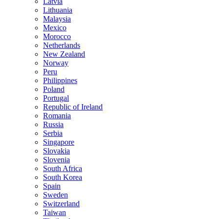
Latvia
Lithuania
Malaysia
Mexico
Morocco
Netherlands
New Zealand
Norway
Peru
Philippines
Poland
Portugal
Republic of Ireland
Romania
Russia
Serbia
Singapore
Slovakia
Slovenia
South Africa
South Korea
Spain
Sweden
Switzerland
Taiwan