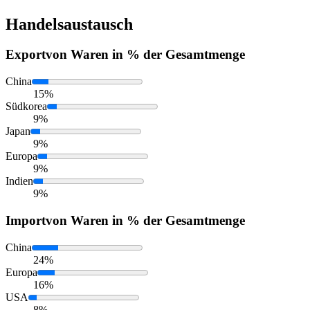
Handelsaustausch
Export
von Waren in % der Gesamtmenge
China
15%
Südkorea
9%
Japan
9%
Europa
9%
Indien
9%
Import
von Waren in % der Gesamtmenge
China
24%
Europa
16%
USA
8%