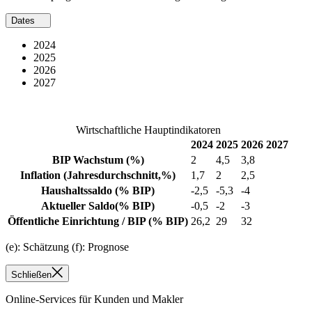
Dates
2024
2025
2026
2027
Wirtschaftliche Hauptindikatoren
2024
2025
2026
2027
BIP Wachstum
(%)
2
4,5
3,8
Inflation
(Jahresdurchschnitt,%)
1,7
2
2,5
Haushaltssaldo
(% BIP)
-2,5
-5,3
-4
Aktueller Saldo
(% BIP)
-0,5
-2
-3
Öffentliche Einrichtung / BIP
(% BIP)
26,2
29
32
(e): Schätzung (f): Prognose
Schließen
Online-Services für Kunden und Makler