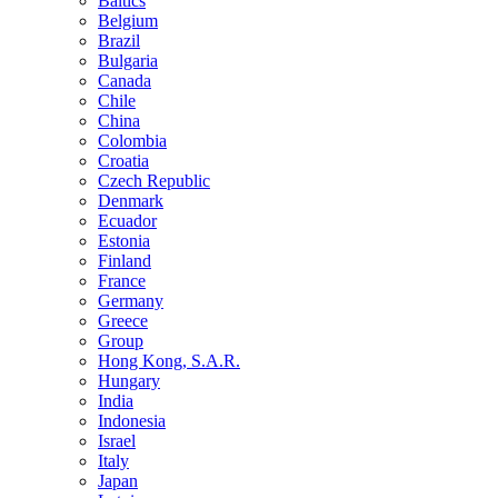
Baltics
Belgium
Brazil
Bulgaria
Canada
Chile
China
Colombia
Croatia
Czech Republic
Denmark
Ecuador
Estonia
Finland
France
Germany
Greece
Group
Hong Kong, S.A.R.
Hungary
India
Indonesia
Israel
Italy
Japan