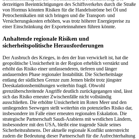
derzeitigen Beeinträchtigungen des Schiffsverkehrs durch die Straße
von Hormus könnten Risiken für die Handelsströme bei Öl und
Petrochemikalien mit sich bringen und die Transport- und
Versicherungskosten erhöhen, was trotz höherer Energiepreise zu
einer Einschränkung der Exporteinnahmen führen könnte.
Anhaltende regionale Risiken und
sicherheitspolitische Herausforderungen
Der Ausbruch des Krieges, in den der Iran verwickelt ist, hat die
geopolitische Unsicherheit in der Region erheblich verstärkt und
erhöht das Risiko einer umfassenderen, tieferen und länger
andauernden Phase regionaler Instabilität. Die Sicherheitslage
entlang der südlichen Grenze zum Jemen bleibt trotz jüngster
Deeskalationsbemühungen weiterhin fragil. Obwohl
grenzüberschreitende Angriffe deutlich zurückgegangen sind, lässt
sich das Risiko erneuter Zwischenfälle nicht vollständig
ausschließen. Die erhöhte Unsicherheit im Roten Meer und den
umliegenden Seewegen stellt weiterhin ein potenzielles Risiko dar,
insbesondere im Falle einer erneuten regionalen Eskalation. Die
strategische Partnerschaft Saudi-Arabiens mit westlichen Ländern,
insbesondere mit den USA, bleibt eine tragende Säule seines
Sicherheitsrahmens. Der aktuelle regionale Konflikt unterstreicht
zudem die Bedeutung dieser Partnerschaft für die Aufrechterhaltung