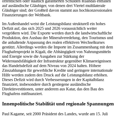
öffentlichen oder staatlich garantierten Schulden Ruandas entfallen
auf ausländische Gläubiger, von denen drei Viertel multilaterale
Gläubiger sind; der Großteil davon stammt aus hochkonzessionalen
Finanzierungen der Weltbank.
Im Außenhandel weist die Leistungsbilanz strukturell ein hohes
Defizit auf, das sich 2025 und 2026 voraussichtlich weiter
vergrößern wird. Die Exporte werden durch die landwirtschaftliche
Produktion, den Ausbau der Mineralveredelung, den Tourismus und
die anhaltende Anpassung des realen effektiven Wechselkurses
gestützt. Allerdings werden die Importe im Zusammenhang mit dem
Flughafenprojekt in Kigali, die Abhängigkeit von Nahrungsmitteln
und Energie sowie die Ausgaben zur Stärkung der
Widerstandsfähigkeit der Infrastruktur gegenüber Klimaereignissen
das Handelsdefizit auf dem Niveau von 2024 halten. Höhere
Zinszahlungen für gewerbliche Kredite und geringere internationale
Hilfe werden zudem den Druck auf die Leistungsbilanz erhöhen.
Dieses Defizit wird durch Verbesserungen in der Kapitalbilanz
finanziert, insbesondere durch gestiegene ausländische
Direktinvestitionen, unter anderem aus Katar, das den Bau des
Flughafens mitfinanziert.
Innenpolitische Stabilität und regionale Spannungen
Paul Kagame, seit 2000 Präsident des Landes, wurde am 15. Juli