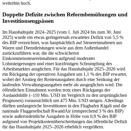
weiterhin hoch.
Doppelte Defizite zwischen Reformbemühungen und
Investitionsengpässen
Im Haushaltsjahr 2024–2025 (vom 1. Juli 2024 bis zum 30. Juni
2025) wurde ein etwas geringeresals erwartetes Defizit von 5,5 %
des BIP verzeichnet, was hauptsächlich auf Steuereinnahmen aus
Waren und Dienstleistungen sowie aus dem Außenhandel
zurückzuführen war, die die schwächeren
Einkommenssteuereinnahmen aufgrund moderater
Lohnsteigerungen und einer kurzfristigen Schrumpfung des
Arbeitsmarktes ausglichen. Für das Haushaltsjahr 2025–2026 wird
ein Rückgang der operativen Ausgaben um 1,1 % des BIP erwartet,
wobei der Anstieg der Rentenausgaben durch eine Senkung der
laufenden Verwaltungsausgaben mehr als ausgeglichen wird. Die
öffentlichen Einnahmen werden trotz eines Rückgangs der
Auslandshilfe (–110 Mio. USD im Vergleich zu den ursprünglichen
Prognosen) voraussichtlich um 475 Mio. USD steigen. Allerdings
dürften umfangreiche Investitionen in den Flughafen Kigali und die
nationale Fluggesellschaft RwandAir (entsprechend 3 % des BIP)
sowie außerordentliche Ausgaben in Höhe von 0,9 % des BIP
aufgrund von Projektkostenüberschreitungen das öffentliche Defizit
für das Haushaltsjahr 2025–2026 erheblich vergrößern.