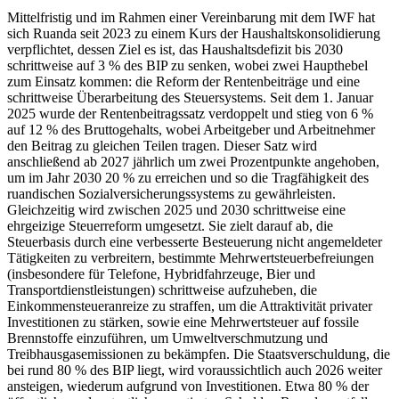
Mittelfristig und im Rahmen einer Vereinbarung mit dem IWF hat
sich Ruanda seit 2023 zu einem Kurs der Haushaltskonsolidierung
verpflichtet, dessen Ziel es ist, das Haushaltsdefizit bis 2030
schrittweise auf 3 % des BIP zu senken, wobei zwei Haupthebel
zum Einsatz kommen: die Reform der Rentenbeiträge und eine
schrittweise Überarbeitung des Steuersystems. Seit dem 1. Januar
2025 wurde der Rentenbeitragssatz verdoppelt und stieg von 6 %
auf 12 % des Bruttogehalts, wobei Arbeitgeber und Arbeitnehmer
den Beitrag zu gleichen Teilen tragen. Dieser Satz wird
anschließend ab 2027 jährlich um zwei Prozentpunkte angehoben,
um im Jahr 2030 20 % zu erreichen und so die Tragfähigkeit des
ruandischen Sozialversicherungssystems zu gewährleisten.
Gleichzeitig wird zwischen 2025 und 2030 schrittweise eine
ehrgeizige Steuerreform umgesetzt. Sie zielt darauf ab, die
Steuerbasis durch eine verbesserte Besteuerung nicht angemeldeter
Tätigkeiten zu verbreitern, bestimmte Mehrwertsteuerbefreiungen
(insbesondere für Telefone, Hybridfahrzeuge, Bier und
Transportdienstleistungen) schrittweise aufzuheben, die
Einkommensteueranreize zu straffen, um die Attraktivität privater
Investitionen zu stärken, sowie eine Mehrwertsteuer auf fossile
Brennstoffe einzuführen, um Umweltverschmutzung und
Treibhausgasemissionen zu bekämpfen. Die Staatsverschuldung, die
bei rund 80 % des BIP liegt, wird voraussichtlich auch 2026 weiter
ansteigen, wiederum aufgrund von Investitionen. Etwa 80 % der