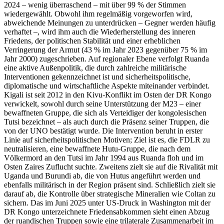
2024 – wenig überraschend – mit über 99 % der Stimmen
wiedergewählt. Obwohl ihm regelmäßig vorgeworfen wird,
abweichende Meinungen zu unterdrücken – Gegner werden häufig
verhaftet –, wird ihm auch die Wiederherstellung des inneren
Friedens, der politischen Stabilität und einer erheblichen
Verringerung der Armut (43 % im Jahr 2023 gegenüber 75 % im
Jahr 2000) zugeschrieben. Auf regionaler Ebene verfolgt Ruanda
eine aktive Außenpolitik, die durch zahlreiche militärische
Interventionen gekennzeichnet ist und sicherheitspolitische,
diplomatische und wirtschaftliche Aspekte miteinander verbindet.
Kigali ist seit 2012 in den Kivu-Konflikt im Osten der DR Kongo
verwickelt, sowohl durch seine Unterstützung der M23 – einer
bewaffneten Gruppe, die sich als Verteidiger der kongolesischen
Tutsi bezeichnet – als auch durch die Präsenz seiner Truppen, die
von der UNO bestätigt wurde. Die Intervention beruht in erster
Linie auf sicherheitspolitischen Motiven; Ziel ist es, die FDLR zu
neutralisieren, eine bewaffnete Hutu-Gruppe, die nach dem
Völkermord an den Tutsi im Jahr 1994 aus Ruanda floh und im
Osten Zaires Zuflucht suchte. Zweitens zielt sie auf die Rivalität mit
Uganda und Burundi ab, die von Hutus angeführt werden und
ebenfalls militärisch in der Region präsent sind. Schließlich zielt sie
darauf ab, die Kontrolle über strategische Mineralien wie Coltan zu
sichern. Das im Juni 2025 unter US-Druck in Washington mit der
DR Kongo unterzeichnete Friedensabkommen sieht einen Abzug
der ruandischen Truppen sowie eine trilaterale Zusammenarbeit im