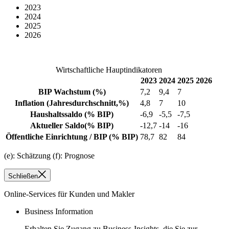
2023
2024
2025
2026
Wirtschaftliche Hauptindikatoren
2023
2024
2025
2026
BIP Wachstum
(%)
7,2
9,4
7
Inflation
(Jahresdurchschnitt,%)
4,8
7
10
Haushaltssaldo
(% BIP)
-6,9
-5,5
-7,5
Aktueller Saldo
(% BIP)
-12,7
-14
-16
Öffentliche Einrichtung / BIP
(% BIP)
78,7
82
84
(e): Schätzung (f): Prognose
Schließen
Online-Services für Kunden und Makler
Business Information
Erhalten Sie Zugang zu Business-Insights, die Sie zur