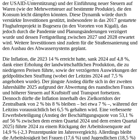
der USAID-Unterstützung) und der Einführung neuer Steuern auf
Waren (wie der Mehrwertsteuer auf bestimmte Produkte), die den
Konsum leicht dämpfen könnten. Diese Dynamik würde durch
verstärkte Investitionen gestützt, insbesondere in das 2017 gestartete
Flughafenprojekt in Bugesera (in den Vororten von Kigali), das
jedoch durch die Pandemie und Planungsänderungen verzögert
wurde und dessen Fertigstellung zwischen 2027 und 2028 erwartet
wird. Weitere Investitionen sind zudem für die Straßensanierung und
den Ausbau des Abwassersystems geplant.
Die Inflation, die 2023 14 % erreicht hatte, sank 2024 auf 4,8 %,
dank einer Erholung der landwirtschaftlichen Produktion, die zu
niedrigeren Preisen führte, sowie der verzögerten Auswirkungen der
geldpolitischen Straffung (wobei der Leitzins 2024 auf 7,5 %
angehoben wurde). Der jüngste Anstieg dürfte sich in der zweiten
Jahreshälfte 2025 aufgrund der Abwertung des ruandischen Francs
und höherer Steuern auf Kraftstoff und Transport fortsetzen.
Dennoch dürfte die Inflation innerhalb des Zielkorridors der
Zentralbank von 2 % bis 8 % bleiben – bei etwa 7 % –, während der
Leitzins voraussichtlich bei 6,5 % gehalten wird. Eine verbesserte
Erwerbsbeteiligung (Anstieg der Beschäftigungsquote von 53,1 %
auf 56 % zwischen dem ersten Quartal 2024 und dem ersten Quartal
2025) führte 2024 zu einem Rückgang der Arbeitslosenquote auf
14,9 % (-2,3 Prozentpunkte im Jahresvergleich). Allerdings bleibt
die Arbeitslosigkeit bei Frauen (17,6 %) und Jugendlichen (18,5 %)