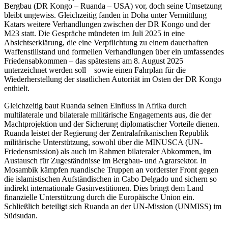
Bergbau (DR Kongo – Ruanda – USA) vor, doch seine Umsetzung
bleibt ungewiss. Gleichzeitig fanden in Doha unter Vermittlung
Katars weitere Verhandlungen zwischen der DR Kongo und der
M23 statt. Die Gespräche mündeten im Juli 2025 in eine
Absichtserklärung, die eine Verpflichtung zu einem dauerhaften
Waffenstillstand und formellen Verhandlungen über ein umfassendes
Friedensabkommen – das spätestens am 8. August 2025
unterzeichnet werden soll – sowie einen Fahrplan für die
Wiederherstellung der staatlichen Autorität im Osten der DR Kongo
enthielt.
Gleichzeitig baut Ruanda seinen Einfluss in Afrika durch
multilaterale und bilaterale militärische Engagements aus, die der
Machtprojektion und der Sicherung diplomatischer Vorteile dienen.
Ruanda leistet der Regierung der Zentralafrikanischen Republik
militärische Unterstützung, sowohl über die MINUSCA (UN-
Friedensmission) als auch im Rahmen bilateraler Abkommen, im
Austausch für Zugeständnisse im Bergbau- und Agrarsektor. In
Mosambik kämpfen ruandische Truppen an vorderster Front gegen
die islamistischen Aufständischen in Cabo Delgado und sichern so
indirekt internationale Gasinvestitionen. Dies bringt dem Land
finanzielle Unterstützung durch die Europäische Union ein.
Schließlich beteiligt sich Ruanda an der UN-Mission (UNMISS) im
Südsudan.