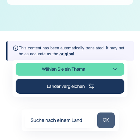
This content has been automatically translated. It may not
be as accurate as the
original
.
Wählen Sie ein Thema
Seitenabschnitt auswählen
Länder vergleichen
Suche nach eine
OK
Suche nach einem Land
0
suggestions