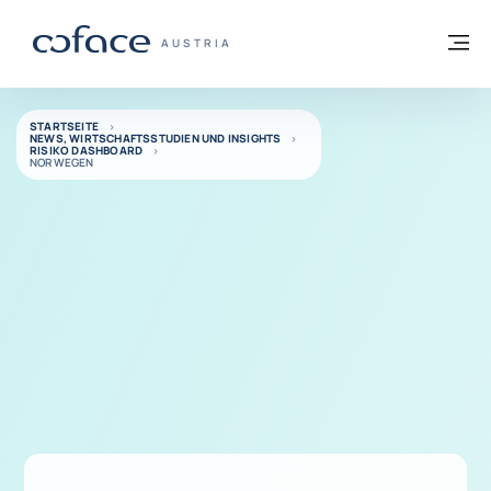
Weiter zum Inhalt
Zurück zur Startseite
M
COFACE FOR TRADE - WEBSEITE DER GR
AUSTRIA
STARTSEITE
NEWS, WIRTSCHAFTSSTUDIEN UND INSIGHTS
RISIKO DASHBOARD
NORWEGEN