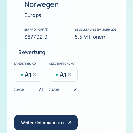
Norwegen
Europa
BIP PRO KOPF ($)
BEVÖLKERUNG (IM JAHR 2021)
$87702.9
5,5 Millionen
Bewertung
LÄNDERRISIKO
GESCHÄFTSKLIMA
A
A
1
1
Help
Help
A1
A1
ZUVOR
ZUVOR
Weitere Informationen