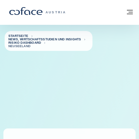
Weiter zum Inhalt
Zurück zur Startseite
M
COFACE FOR TRADE - WEBSEITE DER 
AUSTRIA
STARTSEITE
NEWS, WIRTSCHAFTSSTUDIEN UND INSIGHTS
RISIKO DASHBOARD
NEUSEELAND