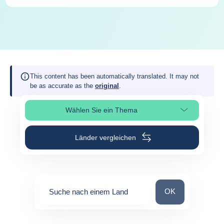
This content has been automatically translated. It may not
be as accurate as the
original
.
Wählen Sie ein Thema
Seitenabschnitt auswählen
Länder vergleichen
Suche nach einem
OK
Suche nach einem Land
0
suggestions