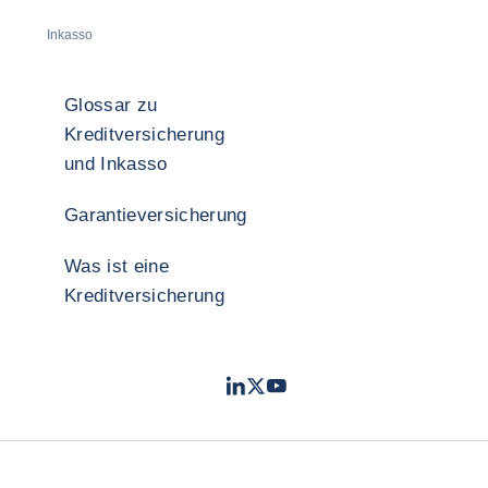
Inkasso
Glossar zu
Kreditversicherung
und Inkasso
Garantieversicherung
Was ist eine
Kreditversicherung
LinkedIn
Twitter
YouTube
- Coface
- Coface
- Coface