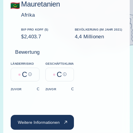
Mauretanien
Afrika
BIP PRO KOPF ($)
BEVÖLKERUNG (IM JAHR 2021)
$2,403.7
4,4 Millionen
Bewertung
LÄNDERRISIKO
GESCHÄFTSKLIMA
C
C
Help
Help
C
C
ZUVOR
ZUVOR
Weitere Informationen