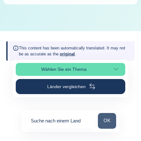
This content has been automatically translated. It may not
be as accurate as the
original
.
Wählen Sie ein Thema
Seitenabschnitt auswählen
Länder vergleichen
Suche nach einem
OK
Suche nach einem Land
0
suggestions