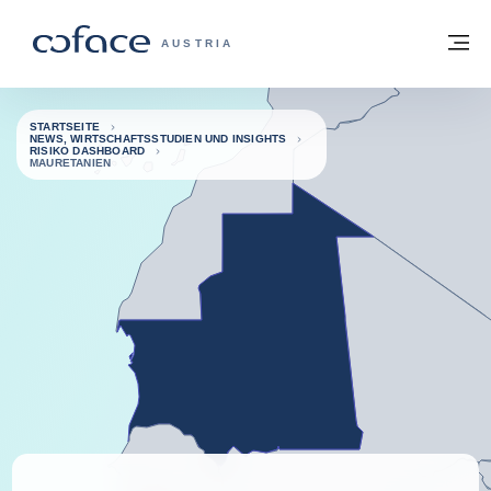
Weiter zum Inhalt
Zurück zur Startseite
M
COFACE FOR TRADE - WEBSEITE DER 
AUSTRIA
STARTSEITE
NEWS, WIRTSCHAFTSSTUDIEN UND INSIGHTS
RISIKO DASHBOARD
MAURETANIEN