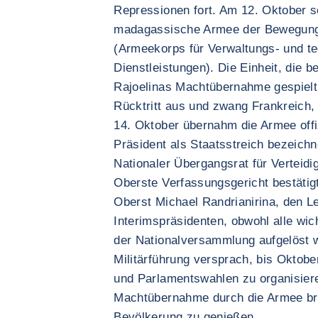
Repressionen fort. Am 12. Oktober s
madagassische Armee der Bewegung
(Armeekorps für Verwaltungs- und t
Dienstleistungen). Die Einheit, die b
Rajoelinas Machtübernahme gespielt 
Rücktritt aus und zwang Frankreich,
14. Oktober übernahm die Armee offiz
Präsident als Staatsstreich bezeichn
Nationaler Übergangsrat für Verteidi
Oberste Verfassungsgericht bestätig
Oberst Michael Randrianirina, den L
Interimspräsidenten, obwohl alle wic
der Nationalversammlung aufgelöst 
Militärführung versprach, bis Oktob
und Parlamentswahlen zu organisiere
Machtübernahme durch die Armee bre
Bevölkerung zu genießen.