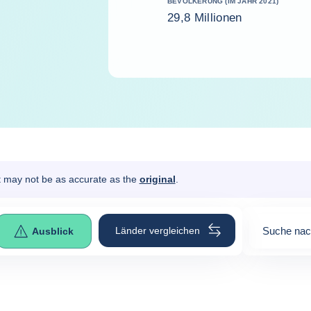
BEVÖLKERUNG (IM JAHR 2021)
29,8 Millionen
It may not be as accurate as the
original
.
Länder vergleichen
Suche nac
Ausblick
0
suggesti