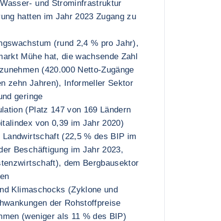
Wasser- und Strominfrastruktur
rung hatten im Jahr 2023 Zugang zu
ngswachstum (rund 2,4 % pro Jahr),
markt Mühe hat, die wachsende Zahl
ufzunehmen (420.000 Netto-Zugänge
en zehn Jahren), Informeller Sektor
und geringe
ation (Platz 147 von 169 Ländern
talindex von 0,39 im Jahr 2020)
 Landwirtschaft (22,5 % des BIP im
der Beschäftigung im Jahr 2023,
stenzwirtschaft), dem Bergbausektor
ten
 und Klimaschocks (Zyklone und
chwankungen der Rohstoffpreise
hmen (weniger als 11 % des BIP)