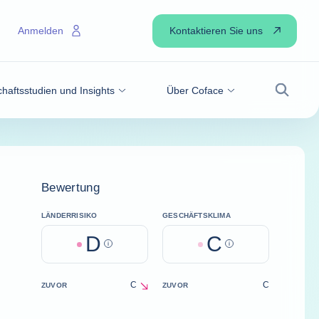
Kontaktieren Sie uns
Anmelden
haftsstudien und Insights
Über Coface
Suche
Bewertung
LÄNDERRISIKO
GESCHÄFTSKLIMA
D
C
Help
Help
C
C
ZUVOR
ZUVOR
decrease