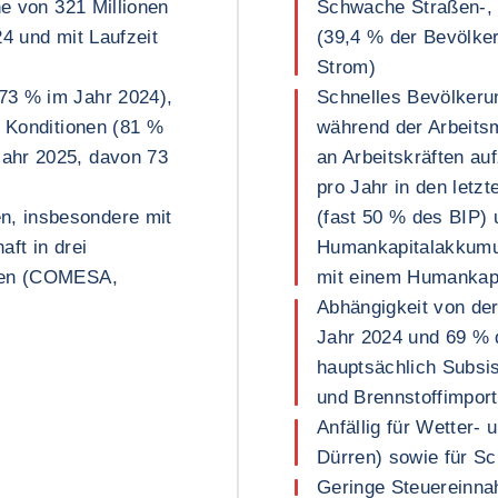
he von 321 Millionen
Schwache Straßen-, 
24 und mit Laufzeit
(39,4 % der Bevölke
Strom)
73 % im Jahr 2024),
Schnelles Bevölkeru
n Konditionen (81 %
während der Arbeits
ahr 2025, davon 73
an Arbeitskräften a
pro Jahr in den letzt
, insbesondere mit
(fast 50 % des BIP) 
ft in drei
Humankapitalakkumul
ften (COMESA,
mit einem Humankapi
Abhängigkeit von der
Jahr 2024 und 69 % 
hauptsächlich Subsi
und Brennstoffimpor
Anfällig für Wetter-
Dürren) sowie für S
Geringe Steuereinna