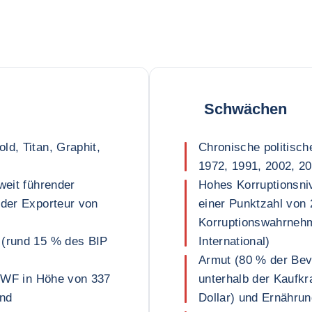
Schwächen
ld, Titan, Graphit,
Chronische politische
1972, 1991, 2002, 2
weit führender
Hohes Korruptionsni
nder Exporteur von
einer Punktzahl von 
Korruptionswahrneh
 (rund 15 % des BIP
International)
Armut (80 % der Bev
s IWF in Höhe von 337
unterhalb der Kaufkr
und
Dollar) und Ernährun