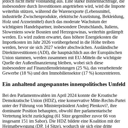
jedoch nicht mehr vollständig aus. Eine starke Binnennachfrage, die
insbesondere durch Investitionen angetrieben wird, wird die Importe
weiterhin stützen, während die Warenexporte (Lebensmittel,
industrielle Zwischenprodukte, elektrische Ausrüstung, Bekleidung,
Holz und Arzneimittel) durch das moderate Wachstum der
wichtigsten Handelspartner, insbesondere Deutschlands, Italiens,
Sloweniens sowie Bosnien und Herzegowinas, weiterhin gedämpft
werden. Es wird zudem erwartet, dass höhere Energiekosten die
Importkosten im Jahr 2026 vorübergehend in die Höhe treiben
werden, bevor sie sich 2027 wieder abschwächen. Ausländische
Direktinvestitionen (ADI), die hauptsächlich aus der Europäischen
Union stammen, werden zusammen mit EU-Mitteln die wichtigste
Quelle der Außenfinanzierung bleiben, wobei sich diese
insbesondere auf Finanzdienstleistungen (25 %), das verarbeitende
Gewerbe (18 %) und den Immobiliensektor (17 %) konzentrieren.
Ein anhaltend angespanntes innenpolitisches Umfeld
Bei den Parlamentswahlen im April 2024 konnte die Kroatische
Demokratische Union (HDZ), eine konservative Mitte-Rechts-Partei
unter der Führung von Ministerpräsident Andrej Plenkovi?, ihre
dominante Position behaupten, obwohl ihre parlamentarische
Vertretung leicht zurückging (61 Sitze gegenüber zuvor 66 von
insgesamt 151 im Sabor). Die HDZ bildete eine Koalition mit der
Heimatbewegung (DP, 14 Sitze), wodurch sie sich eine dritte