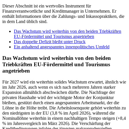
Dieser Abschnitt ist ein wertvolles Instrument für
Finanzverantwortliche und Kreditmanager in Unternehmen. Er
enthält Informationen über die Zahlungs- und Inkassopraktiken, die
in dem Land üblich sind.
Das Wachstum wird weiterhin von den beiden Triebkräften
EU-Fördermittel und Tourismus angetrieben
Das doppelte Defizit bleibt unter Druck
Ein anhaltend angespanntes innenpolitisches Umfeld
Das Wachstum wird weiterhin von den beiden
Triebkräften EU-Fördermittel und Tourismus
angetrieben
Für 2027 wird ein weiterhin solides Wachstum erwartet, ähnlich wie
im Jahr 2026, auch wenn es sich nach mehreren Jahren starker
Expansion allmählich abschwächen dürfte. Die Nachfrage der
privaten Haushalte wird der wichtigste Motor der Konjunktur
bleiben, gestützt durch einen angespannten Arbeitsmarkt, der die
Löhne in die Höhe treibt. Die Arbeitslosenquote gehört weiterhin zu
den niedrigsten in der EU (3,8 % im April 2026), während die
Nominallöhne weiterhin in einem nachhaltigen Tempo steigen (+8,4
% im Jahresvergleich im März 2026). Die Verschärfung der
Kreditbedingungen infolge der jüngsten makroprudenziellen