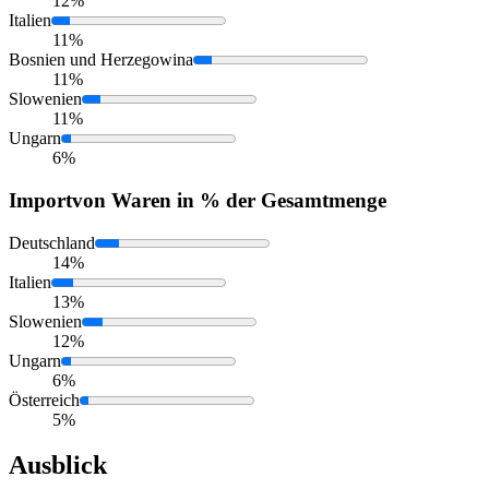
12%
Italien
11%
Bosnien und Herzegowina
11%
Slowenien
11%
Ungarn
6%
Import
von Waren in % der Gesamtmenge
Deutschland
14%
Italien
13%
Slowenien
12%
Ungarn
6%
Österreich
5%
Ausblick