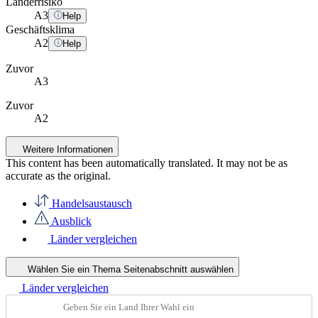
Länderrisiko
A
3
Help
Geschäftsklima
A
2
Help
Zuvor
A3
Zuvor
A2
Weitere Informationen
This content has been automatically translated. It may not be as
accurate as the
original
.
Handelsaustausch
Ausblick
Länder vergleichen
Wählen Sie ein Thema
Seitenabschnitt auswählen
Länder vergleichen