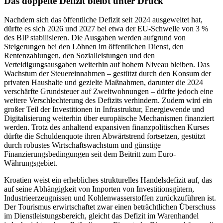
Das doppelte Defizit bleibt unter Druck
Nachdem sich das öffentliche Defizit seit 2024 ausgeweitet hat,
dürfte es sich 2026 und 2027 bei etwa der EU-Schwelle von 3 %
des BIP stabilisieren. Die Ausgaben werden aufgrund von
Steigerungen bei den Löhnen im öffentlichen Dienst, den
Rentenzahlungen, den Sozialleistungen und den
Verteidigungsausgaben weiterhin auf hohem Niveau bleiben. Das
Wachstum der Steuereinnahmen – gestützt durch den Konsum der
privaten Haushalte und gezielte Maßnahmen, darunter die 2024
verschärfte Grundsteuer auf Zweitwohnungen – dürfte jedoch eine
weitere Verschlechterung des Defizits verhindern. Zudem wird ein
großer Teil der Investitionen in Infrastruktur, Energiewende und
Digitalisierung weiterhin über europäische Mechanismen finanziert
werden. Trotz des anhaltend expansiven finanzpolitischen Kurses
dürfte die Schuldenquote ihren Abwärtstrend fortsetzen, gestützt
durch robustes Wirtschaftswachstum und günstige
Finanzierungsbedingungen seit dem Beitritt zum Euro-
Währungsgebiet.
Kroatien weist ein erhebliches strukturelles Handelsdefizit auf, das
auf seine Abhängigkeit von Importen von Investitionsgütern,
Industrieerzeugnissen und Kohlenwasserstoffen zurückzuführen ist.
Der Tourismus erwirtschaftet zwar einen beträchtlichen Überschuss
im Dienstleistungsbereich, gleicht das Defizit im Warenhandel