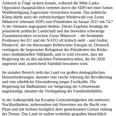
Amtszeit in Folge sichern konnte, während die Mitte-Links-
Opposition (hauptsächlich vertreten durch die SDP) bei einer hohen
Wahlbeteiligung Zugewinne verzeichnen konnte. Das politische
Klima dürfte nach der erdrutschartigen Wiederwahl von Zoran
Milanović (ehemals SDP) zum Präsidenten im Januar 2025 mit 74,7
% der Stimmen angespannt bleiben. Dieses Ergebnis bestätigt die
polarisierte politische Landschaft und das bisweilen schwierige
Zusammenwirken zwischen Zoran Milanović – der bestimmte
Positionen der EU und der NATO oft kritisch sieht – und Andrej
Plenković, der ein überzeugter Befürworter Europas ist. Dennoch
verringern die begrenzten Befugnisse des Präsidenten das Risiko
eines institutionellen Stillstands, und es wird erwartet, dass die
Regierung bis zu den nächsten Parlamentswahlen, die für 2028
angesetzt sind, ausreichend Stabilität bewahren wird.
Im sozialen Bereich steht das Land vor großen demografischen
Herausforderungen, darunter eine rasche Alterung der Bevölkerung
und eine erhebliche Abwanderung junger Fachkräfte. Die
Regierung hat Maßnahmen zur Steigerung der Geburtenrate
angekündigt, darunter die Verdopplung der Familienbeihilfen.
In der Außenpolitik hat Kroatien Grenzstreitigkeiten mit mehreren
Nachbarländern, insbesondere mit Slowenien um die Bucht von
Piran und mit Serbien bezüglich ihrer gemeinsamen Grenze entlang
der Donau. Das Land ist zudem weiterhin gespalten hinsichtlich