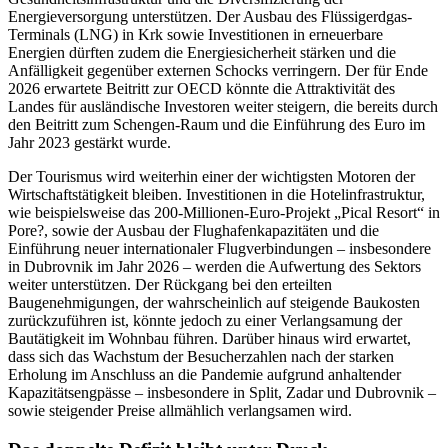
Energieversorgung unterstützen. Der Ausbau des Flüssigerdgas-
Terminals (LNG) in Krk sowie Investitionen in erneuerbare
Energien dürften zudem die Energiesicherheit stärken und die
Anfälligkeit gegenüber externen Schocks verringern. Der für Ende
2026 erwartete Beitritt zur OECD könnte die Attraktivität des
Landes für ausländische Investoren weiter steigern, die bereits durch
den Beitritt zum Schengen-Raum und die Einführung des Euro im
Jahr 2023 gestärkt wurde.
Der Tourismus wird weiterhin einer der wichtigsten Motoren der
Wirtschaftstätigkeit bleiben. Investitionen in die Hotelinfrastruktur,
wie beispielsweise das 200-Millionen-Euro-Projekt „Pical Resort“ in
Pore?, sowie der Ausbau der Flughafenkapazitäten und die
Einführung neuer internationaler Flugverbindungen – insbesondere
in Dubrovnik im Jahr 2026 – werden die Aufwertung des Sektors
weiter unterstützen. Der Rückgang bei den erteilten
Baugenehmigungen, der wahrscheinlich auf steigende Baukosten
zurückzuführen ist, könnte jedoch zu einer Verlangsamung der
Bautätigkeit im Wohnbau führen. Darüber hinaus wird erwartet,
dass sich das Wachstum der Besucherzahlen nach der starken
Erholung im Anschluss an die Pandemie aufgrund anhaltender
Kapazitätsengpässe – insbesondere in Split, Zadar und Dubrovnik –
sowie steigender Preise allmählich verlangsamen wird.