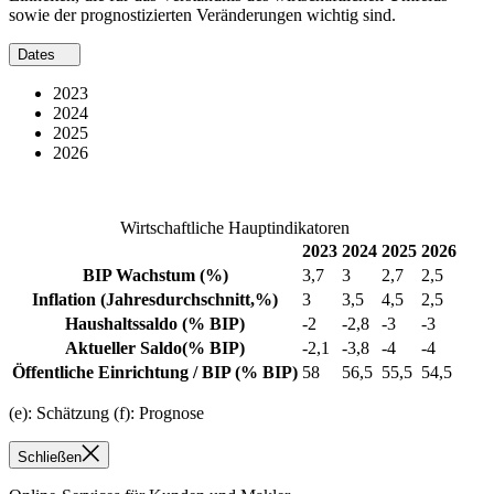
sowie der prognostizierten Veränderungen wichtig sind.
Dates
2023
2024
2025
2026
Wirtschaftliche Hauptindikatoren
2023
2024
2025
2026
BIP Wachstum
(%)
3,7
3
2,7
2,5
Inflation
(Jahresdurchschnitt,%)
3
3,5
4,5
2,5
Haushaltssaldo
(% BIP)
-2
-2,8
-3
-3
Aktueller Saldo
(% BIP)
-2,1
-3,8
-4
-4
Öffentliche Einrichtung / BIP
(% BIP)
58
56,5
55,5
54,5
(e): Schätzung (f): Prognose
Schließen