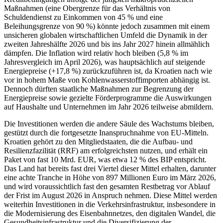
Maßnahmen (eine Obergrenze für das Verhältnis von
Schuldendienst zu Einkommen von 45 % und eine
Beleihungsgrenze von 90 %) könnte jedoch zusammen mit einem
unsicheren globalen wirtschaftlichen Umfeld die Dynamik in der
zweiten Jahreshälfte 2026 und bis ins Jahr 2027 hinein allmählich
dämpfen. Die Inflation wird relativ hoch bleiben (5,8 % im
Jahresvergleich im April 2026), was hauptsächlich auf steigende
Energiepreise (+17,8 %) zurückzuführen ist, da Kroatien nach wie
vor in hohem Maße von Kohlenwasserstoffimporten abhängig ist.
Dennoch dürften staatliche Maßnahmen zur Begrenzung der
Energiepreise sowie gezielte Förderprogramme die Auswirkungen
auf Haushalte und Unternehmen im Jahr 2026 teilweise abmildern.
Die Investitionen werden die andere Säule des Wachstums bleiben,
gestützt durch die fortgesetzte Inanspruchnahme von EU-Mitteln.
Kroatien gehört zu den Mitgliedstaaten, die die Aufbau- und
Resilienzfazilität (RRF) am erfolgreichsten nutzen, und erhält ein
Paket von fast 10 Mrd. EUR, was etwa 12 % des BIP entspricht.
Das Land hat bereits fast drei Viertel dieser Mittel erhalten, darunter
eine achte Tranche in Höhe von 897 Millionen Euro im März 2026,
und wird voraussichtlich fast den gesamten Restbetrag vor Ablauf
der Frist im August 2026 in Anspruch nehmen. Diese Mittel werden
weiterhin Investitionen in die Verkehrsinfrastruktur, insbesondere in
die Modernisierung des Eisenbahnnetzes, den digitalen Wandel, die
Gesundheitsinfrastruktur und die Diversifizierung der