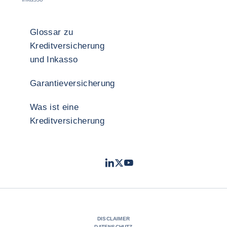
Glossar zu
Kreditversicherung
und Inkasso
Garantieversicherung
Was ist eine
Kreditversicherung
LinkedIn
Twitter
YouTube
- Coface
- Coface
- Coface
DISCLAIMER
DATENSCHUTZ