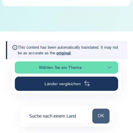
This content has been automatically translated. It may not
be as accurate as the
original
.
Wählen Sie ein Thema
Seitenabschnitt auswählen
Länder vergleichen
Suche nach einem
OK
Suche nach einem Land
0
suggestions