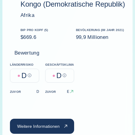
Kongo (Demokratische Republik)
Afrika
BIP PRO KOPF ($)
BEVÖLKERUNG (IM JAHR 2021)
$669.6
99,9 Millionen
Bewertung
LÄNDERRISIKO
GESCHÄFTSKLIMA
D
D
Help
Help
D
E
ZUVOR
ZUVOR
Weitere Informationen