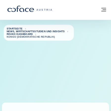
Weiter zum Inhalt
Zurück zur Startseite
M
COFACE FOR TRADE - WEBSEITE DER 
AUSTRIA
STARTSEITE
NEWS, WIRTSCHAFTSSTUDIEN UND INSIGHTS
RISIKO DASHBOARD
KONGO (DEMOKRATISCHE REPUBLIK)