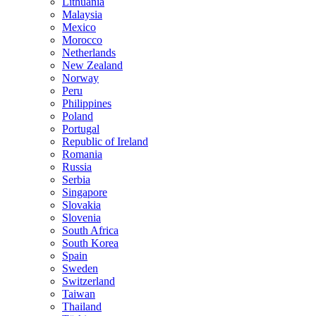
Lithuania
Malaysia
Mexico
Morocco
Netherlands
New Zealand
Norway
Peru
Philippines
Poland
Portugal
Republic of Ireland
Romania
Russia
Serbia
Singapore
Slovakia
Slovenia
South Africa
South Korea
Spain
Sweden
Switzerland
Taiwan
Thailand