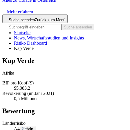
Alles zu Coface in Österreich
Mehr erfahren
Suche beenden
Zurück zum Menü
Suche absenden
Startseite
News, Wirtschaftsstudien und Insights
Risiko Dashboard
Kap Verde
Kap Verde
Afrika
BIP pro Kopf ($)
$5,083.2
Bevölkerung (im Jahr 2021)
0,5 Millionen
Bewertung
Länderrisiko
A
4
Help