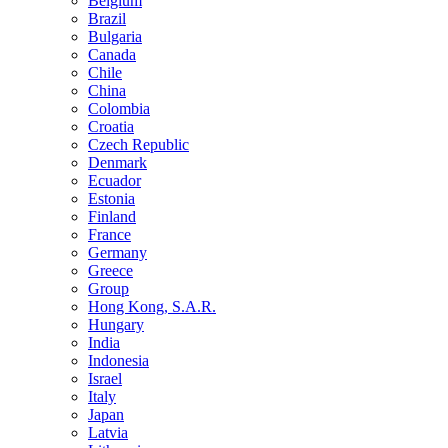
Belgium
Brazil
Bulgaria
Canada
Chile
China
Colombia
Croatia
Czech Republic
Denmark
Ecuador
Estonia
Finland
France
Germany
Greece
Group
Hong Kong, S.A.R.
Hungary
India
Indonesia
Israel
Italy
Japan
Latvia