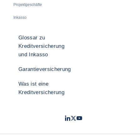
Projektgeschäfte
Inkasso
Glossar zu
Kreditversicherung
und Inkasso
Garantieversicherung
Was ist eine
Kreditversicherung
LinkedIn
Twitter
YouTube
- Coface
- Coface
- Coface