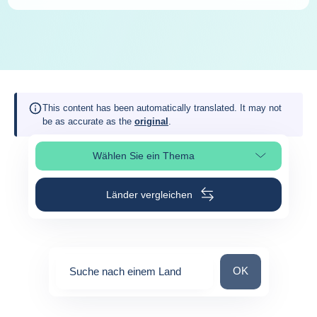
This content has been automatically translated. It may not
be as accurate as the
original
.
Wählen Sie ein Thema
Seitenabschnitt auswählen
Länder vergleichen
Suche nach einem
OK
Suche nach einem Land
0
suggestions