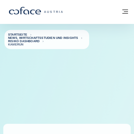
Weiter zum Inhalt
Zurück zur Startseite
M
COFACE FOR TRADE - WEBSEITE DER 
AUSTRIA
STARTSEITE
NEWS, WIRTSCHAFTSSTUDIEN UND INSIGHTS
RISIKO DASHBOARD
KAMERUN