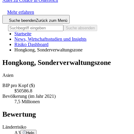
Alles zu Coface in Österreich
Mehr erfahren
Suche beenden
Zurück zum Menü
Suche absenden
Startseite
News, Wirtschaftsstudien und Insights
Risiko Dashboard
Hongkong, Sonderverwaltungszone
Hongkong, Sonderverwaltungszone
Asien
BIP pro Kopf ($)
$50586.8
Bevölkerung (im Jahr 2021)
7,5 Millionen
Bewertung
Länderrisiko
A
3
Help