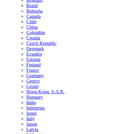
Belgium
Brazil
Bulgaria
Canada
Chile
China
Colombia
Croatia
Czech Republic
Denmark
Ecuador
Estonia
Finland
France
Germany
Greece
Group
Hong Kong, S.A.R.
Hungary
India
Indonesia
Israel
Italy
Japan
Latvia