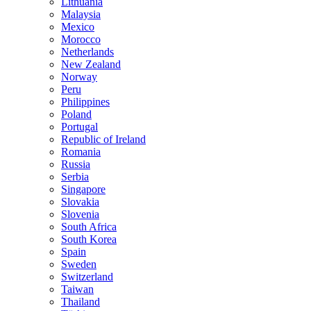
Lithuania
Malaysia
Mexico
Morocco
Netherlands
New Zealand
Norway
Peru
Philippines
Poland
Portugal
Republic of Ireland
Romania
Russia
Serbia
Singapore
Slovakia
Slovenia
South Africa
South Korea
Spain
Sweden
Switzerland
Taiwan
Thailand