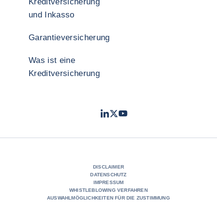
Kreditversicherung
und Inkasso
Garantieversicherung
Was ist eine
Kreditversicherung
LinkedIn
Twitter
YouTube
- Coface
- Coface
- Coface
DISCLAIMER
DATENSCHUTZ
IMPRESSUM
WHISTLEBLOWING VERFAHREN
AUSWAHLMÖGLICHKEITEN FÜR DIE ZUSTIMMUNG