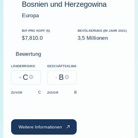
Bosnien und Herzegowina
Europa
BIP PRO KOPF ($)
BEVÖLKERUNG (IM JAHR 2021)
$7,810.0
3,5 Millionen
Bewertung
LÄNDERRISIKO
GESCHÄFTSKLIMA
C
B
Help
Help
C
B
ZUVOR
ZUVOR
Weitere Informationen