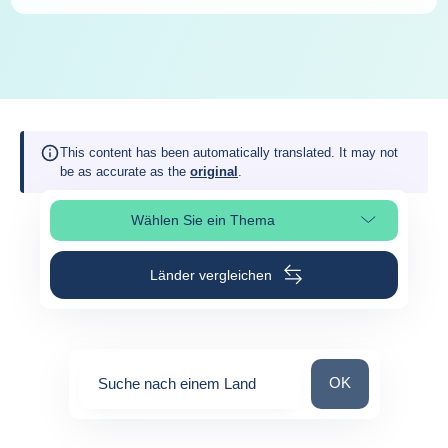
This content has been automatically translated. It may not
be as accurate as the
original
.
Wählen Sie ein Thema
Seitenabschnitt auswählen
Länder vergleichen
Suche nach einem
OK
Suche nach einem Land
0
suggestions