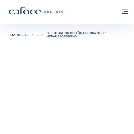
Weiter zum Inhalt
Zurück zur Startseite
M
COFACE FOR TRADE - WEBSEITE DER 
AUSTRIA
DIE SITUATION IST FÜR EUROPA SEHR
STARTSEITE
HERAUSFORDERND