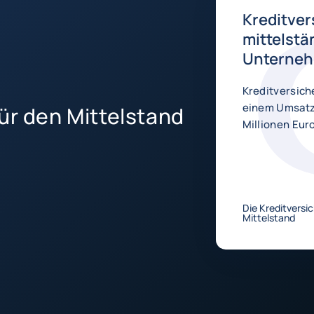
Kreditver
mittelstä
Unterne
Kreditversich
einem Umsatz 
 für den Mittelstand
Millionen Eur
Die Kreditversi
Mittelstand