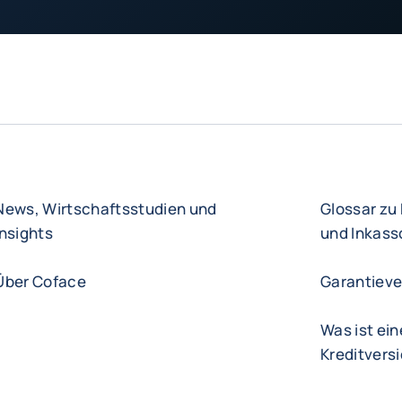
News, Wirtschaftsstudien und
Glossar zu
Insights
und Inkass
Über Coface
Garantieve
Was ist ein
Kreditvers