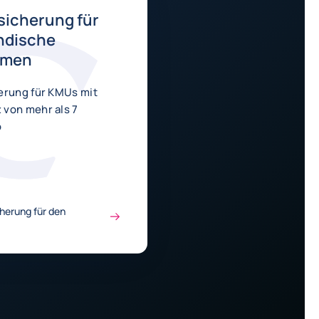
sicherung für
ndische
hmen
erung für KMUs mit
von mehr als 7
o
cherung für den