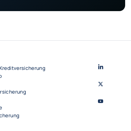
LinkedIn
- Cofac
 Kreditversicherung
o
Twitter
- Coface
rsicherung
YouTube
- Cofac
e
icherung