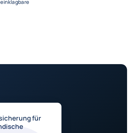
d einklagbare
sicherung für
ndische